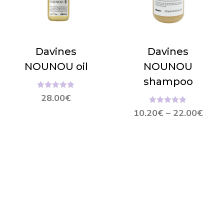
Davines
Davines
NOUNOU oil
NOUNOU
shampoo
Hinnanguga
28.00
€
5.00
/ 5
Hinnanguga
10.20
€
–
22.00
€
5.00
/ 5