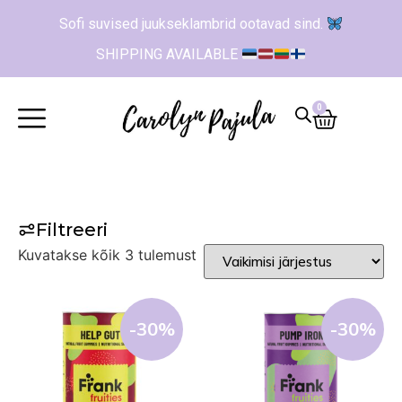
Sofi suvised juukseklambrid ootavad sind.
SHIPPING AVAILABLE
0
Filtreeri
Kuvatakse kõik 3 tulemust
-30%
-30%