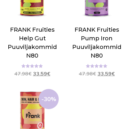
FRANK Fruities
FRANK Fruities
Help Gut
Pump Iron
Puuviljakommid
Puuviljakommid
N80
N80
Hinnanguga
Hinnanguga
47.98
€
33.59
€
47.98
€
33.59
€
5.00
/ 5
5.00
/ 5
-30%