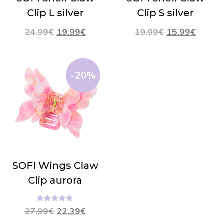
Clip L silver
Clip S silver
24.99
€
19.99
€
19.99
€
15.99
€
-20%
SOFI Wings Claw
Clip aurora
Hinnanguga
27.99
€
22.39
€
5.00
/ 5