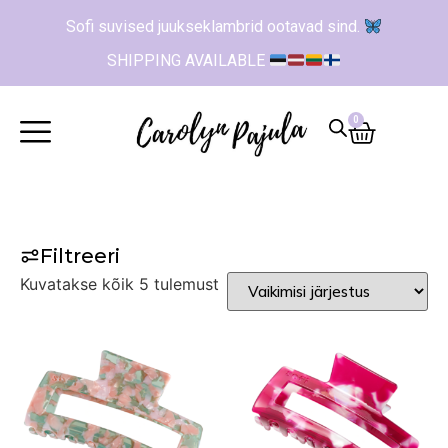
Sofi suvised juukseklambrid ootavad sind.
SHIPPING AVAILABLE
0
Filtreeri
Kuvatakse kõik 5 tulemust