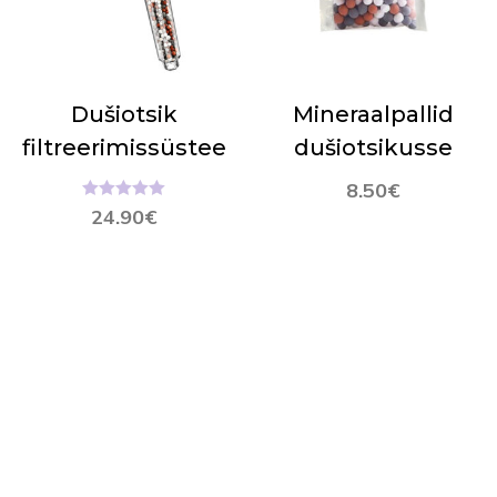
Dušiotsik
Mineraalpallid
filtreerimissüsteemiga
dušiotsikusse
8.50
€
Hinnanguga
24.90
€
4.92
/ 5