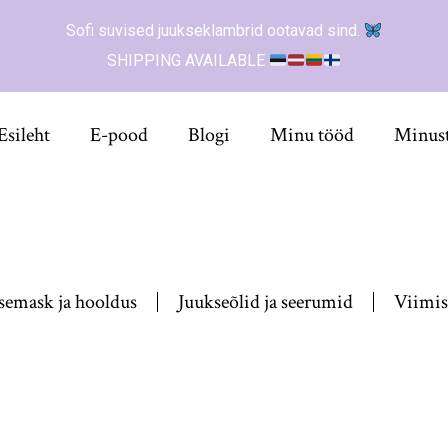
Sofi suvised juukseklambrid ootavad sind.
SHIPPING AVAILABLE
Esileht
E-pood
Blogi
Minu tööd
Minus
semask ja hooldus
Juukseõlid ja seerumid
Viimis