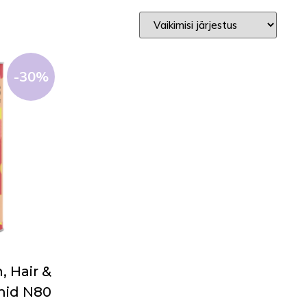
-30%
, Hair &
mid N80