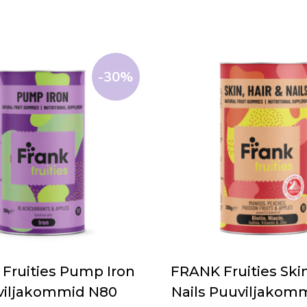
-30%
Fruities Pump Iron
FRANK Fruities Skin
viljakommid N80
Nails Puuviljakom