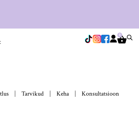
0
t
tlus
Tarvikud
Keha
Konsultatsioon