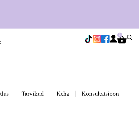
0
t
tlus
Tarvikud
Keha
Konsultatsioon