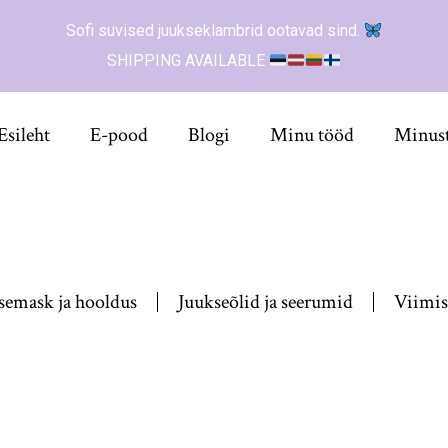
Sofi suvised juukseklambrid ootavad sind.
SHIPPING AVAILABLE
Esileht
E-pood
Blogi
Minu tööd
Minus
semask ja hooldus
Juukseõlid ja seerumid
Viimis