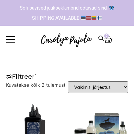
Sofi suvised juukseklambrid ootavad sind.
SHIPPING AVAILABLE
0
Filtreeri
Kuvatakse kõik 2 tulemust