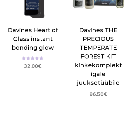
Davines Heart of
Davines THE
Glass instant
PRECIOUS
bonding glow
TEMPERATE
FOREST KIT
kinkekomplekt
Hinnanguga
32.00
€
5.00
/ 5
igale
juuksetüübile
96.50
€