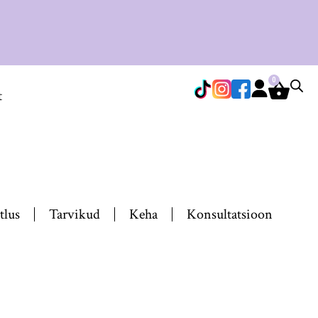
0
t
tlus
Tarvikud
Keha
Konsultatsioon