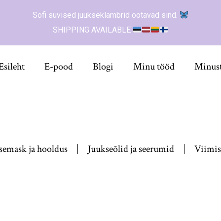
Sofi suvised juukseklambrid ootavad sind.
SHIPPING AVAILABLE
Esileht
E-pood
Blogi
Minu tööd
Minus
semask ja hooldus
Juukseõlid ja seerumid
Viimis