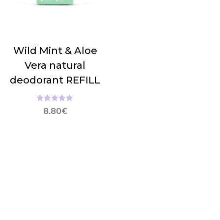
Wild Mint & Aloe
Vera natural
deodorant REFILL
Hinnanguga
8.80
€
5.00
/ 5