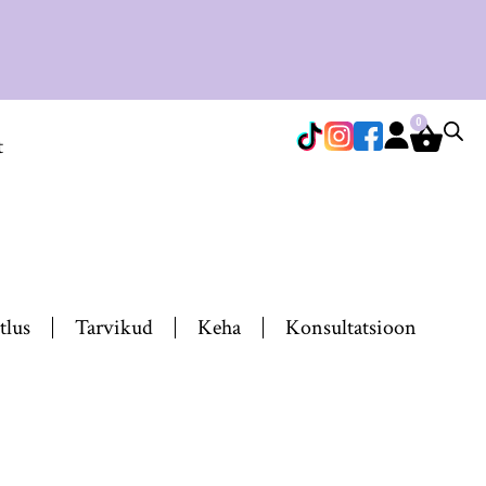
0
t
tlus
Tarvikud
Keha
Konsultatsioon