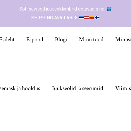
Sofi suvised juukseklambrid ootavad sind.
SHIPPING AVAILABLE
Esileht
E-pood
Blogi
Minu tööd
Minus
semask ja hooldus
Juukseõlid ja seerumid
Viimis