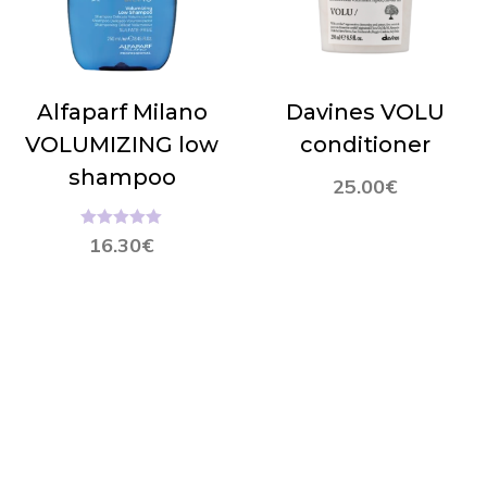
Alfaparf Milano
Davines VOLU
VOLUMIZING low
conditioner
shampoo
25.00
€
Hinnanguga
16.30
€
5.00
/ 5