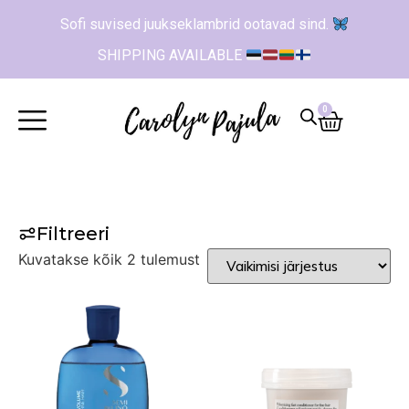
Sofi suvised juukseklambrid ootavad sind.
SHIPPING AVAILABLE
0
Filtreeri
Kuvatakse kõik 2 tulemust