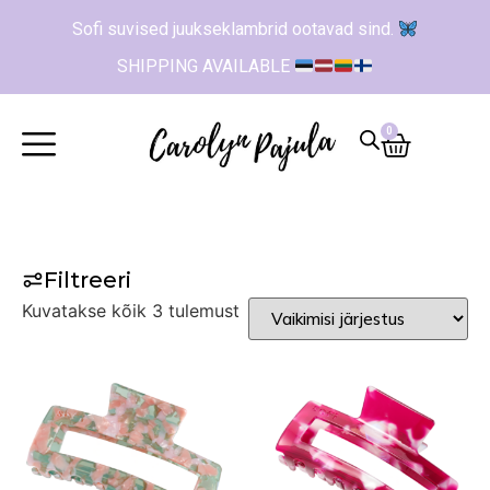
Sofi suvised juukseklambrid ootavad sind.
SHIPPING AVAILABLE
0
Filtreeri
Kuvatakse kõik 3 tulemust