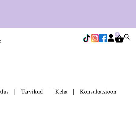
0
t
tlus
Tarvikud
Keha
Konsultatsioon