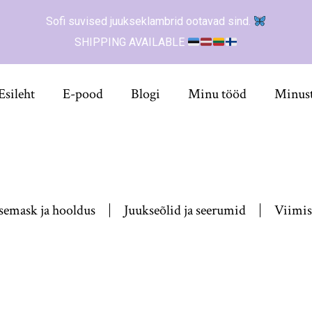
Sofi suvised juukseklambrid ootavad sind.
SHIPPING AVAILABLE
Esileht
E-pood
Blogi
Minu tööd
Minus
semask ja hooldus
Juukseõlid ja seerumid
Viimis