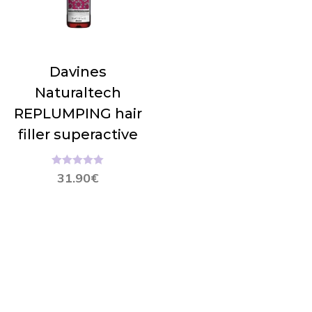
Davines
Naturaltech
REPLUMPING hair
filler superactive
Hinnanguga
31.90
€
5.00
/ 5