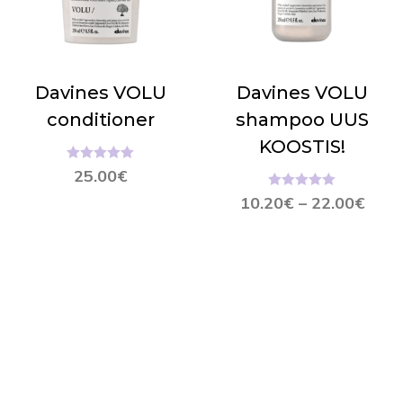
Davines VOLU
Davines VOLU
conditioner
shampoo UUS
KOOSTIS!
Hinnanguga
25.00
€
5.00
/ 5
Hinnanguga
10.20
€
–
22.00
€
5.00
/ 5