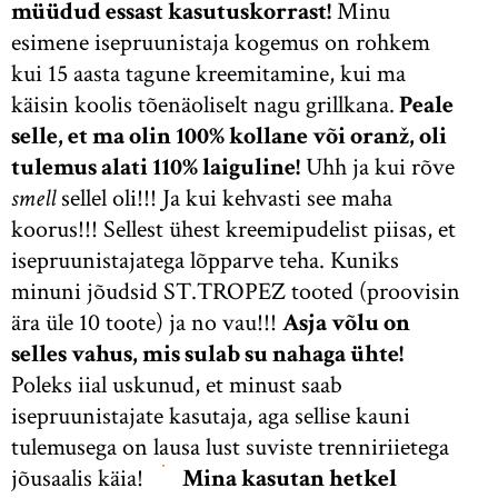
müüdud essast kasutuskorrast!
Minu
esimene isepruunistaja kogemus on rohkem
kui 15 aasta tagune kreemitamine, kui ma
käisin koolis tõenäoliselt nagu grillkana.
Peale
selle, et ma olin 100% kollane või oranž, oli
tulemus alati 110% laiguline!
Uhh ja kui rõve
smell
sellel oli!!! Ja kui kehvasti see maha
koorus!!! Sellest ühest kreemipudelist piisas, et
isepruunistajatega lõpparve teha. Kuniks
minuni jõudsid ST.TROPEZ tooted (proovisin
ära üle 10 toote) ja no vau!!!
Asja võlu on
selles vahus, mis sulab su nahaga ühte!
Poleks iial uskunud, et minust saab
isepruunistajate kasutaja, aga sellise kauni
tulemusega on lausa lust suviste trenniriietega
jõusaalis käia!
Mina kasutan hetkel