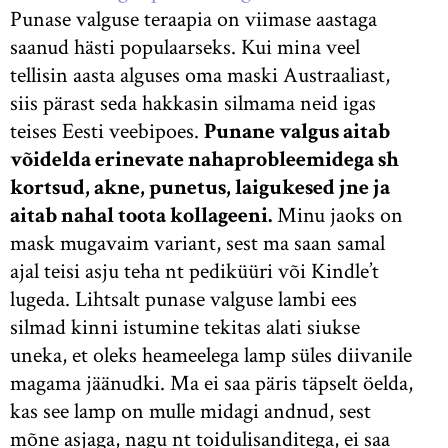
Punase valguse teraapia on viimase aastaga
saanud hästi populaarseks. Kui mina veel
tellisin aasta alguses oma maski Austraaliast,
siis pärast seda hakkasin silmama neid igas
teises Eesti veebipoes.
Punane valgus aitab
võidelda erinevate nahaprobleemidega sh
kortsud, akne, punetus, laigukesed jne ja
aitab nahal toota kollageeni.
Minu jaoks on
mask mugavaim variant, sest ma saan samal
ajal teisi asju teha nt pediküüri või Kindle’t
lugeda. Lihtsalt punase valguse lambi ees
silmad kinni istumine tekitas alati siukse
uneka, et oleks heameelega lamp süles diivanile
magama jäänudki. Ma ei saa päris täpselt öelda,
kas see lamp on mulle midagi andnud, sest
mõne asjaga, nagu nt toidulisanditega, ei saa