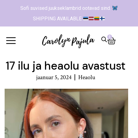
Sofi suvised juukseklambrid ootavad sind.
SHIPPING AVAILABLE
0
17 ilu ja heaolu avastust
jaanuar 5, 2024
Heaolu