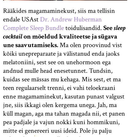
Rääkides magamaminekust, siis ma tellisin
endale USAst
Dr. Andrew Huberman
Complete Sleep Bundle
toidulisandid.
See
sleep
cocktail
on mõeldud kvaliteetse ja sügava
une saavutamiseks.
Ma olen proovinud vist
kõiki unepreparaate ja välistanud enda jaoks
melatoniini, sest see on unehormoon ega
andnud mulle head enesetunnet. Tundsin,
kuidas see mässas mu kehaga. Mis sest, et ma
teen regulaarselt trenni, ei vahi teloekraani
enne magamaminekut, kasutan punast valgust
jne, siis ikkagi olen kergema unega. Jah, ma
küll magan, aga ma tahan magada nii, et panen
pea padjale ja vajun nokki kuni hommikuni,
mitte ei genereeri uusi ideid. Pole ju palju