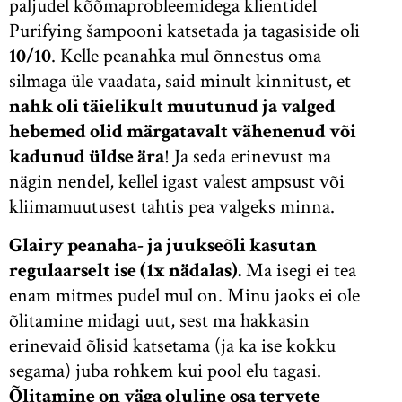
paljudel kõõmaprobleemidega klientidel
Purifying šampooni katsetada ja tagasiside oli
10/10
. Kelle peanahka mul õnnestus oma
silmaga üle vaadata, said minult kinnitust, et
nahk oli täielikult muutunud ja valged
hebemed olid märgatavalt vähenenud või
kadunud üldse ära
! Ja seda erinevust ma
nägin nendel, kellel igast valest ampsust või
kliimamuutusest tahtis pea valgeks minna.
Glairy peanaha- ja juukseõli kasutan
regulaarselt ise (1x nädalas).
Ma isegi ei tea
enam mitmes pudel mul on. Minu jaoks ei ole
õlitamine midagi uut, sest ma hakkasin
erinevaid õlisid katsetama (ja ka ise kokku
segama) juba rohkem kui pool elu tagasi.
Õlitamine on väga oluline osa tervete