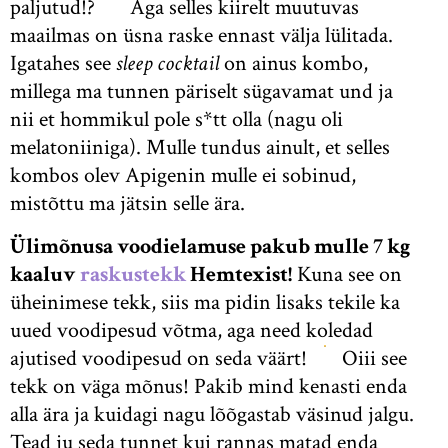
paljutud!?
Aga selles kiirelt muutuvas
maailmas on üsna raske ennast välja lülitada.
Igatahes see
sleep cocktail
on ainus kombo,
millega ma tunnen päriselt sügavamat und ja
nii et hommikul pole s*tt olla (nagu oli
melatoniiniga). Mulle tundus ainult, et selles
kombos olev Apigenin mulle ei sobinud,
mistõttu ma jätsin selle ära.
Ülimõnusa voodielamuse pakub mulle 7 kg
kaaluv
raskustekk
Hemtexist!
Kuna see on
üheinimese tekk, siis ma pidin lisaks tekile ka
uued voodipesud võtma, aga need koledad
ajutised voodipesud on seda väärt!
Oiii see
tekk on väga mõnus! Pakib mind kenasti enda
alla ära ja kuidagi nagu lõõgastab väsinud jalgu.
Tead ju seda tunnet kui rannas matad enda