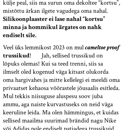
külje peal, siis ma surun oma dekoltee “kortsu”,
mistõttu ärkan ilgete vagudega oma nahal.
Silikoonplaaster ei lase nahal “kortsu”
minna ja hommikul ärgates on nahk
endiselt sile.
Veel üks lemmikost 2023 on mul
cameltoe proof
trussikud
!
Jah, sellised trussikud on
lõpuks olemas! Kui sa teed trenni, siis sa
ilmselt oled kogenud väga kitsast olukorda
oma hargivahes ja mitte kellelegi ei meeldi oma
privaatset kehaosa võõrastele jõusaalis esitleda.
Mul tekkis niisuguse aluspesu soov juba
ammu, aga naiste kurvastuseks on neid väga
keeruline leida. Ma olen hämmingus, et kuidas
sellised maailma suurimad brändid nagu Nike
või Adidas pole endiselt patjadega trussikuid