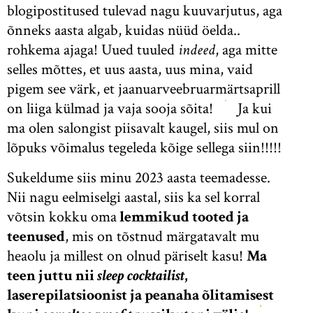
blogipostitused tulevad nagu kuuvarjutus, aga
õnneks aasta algab, kuidas nüüd öelda..
rohkema ajaga! Uued tuuled
indeed
, aga mitte
selles mõttes, et uus aasta, uus mina, vaid
pigem see värk, et jaanuarveebruarmärtsaprill
on liiga külmad ja vaja sooja sõita!
Ja kui
ma olen salongist piisavalt kaugel, siis mul on
lõpuks võimalus tegeleda kõige sellega siin!!!!!
Sukeldume siis minu 2023 aasta teemadesse.
Nii nagu eelmiselgi aastal, siis ka sel korral
võtsin kokku oma
lemmikud tooted ja
teenused
, mis on tõstnud märgatavalt mu
heaolu ja millest on olnud päriselt kasu!
Ma
teen juttu nii
sleep cocktailist
,
laserepilatsioonist ja peanaha õlitamisest