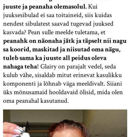
juuste ja peanaha olemasolul.
Kui
juuksesibulad ei saa toitaineid, siis kuidas
nendest sibulatest saavad tugevad juuksed
kasvada? Pean sulle meelde tuletama, et
peanahk on näonaha jätk ja täpselt nii nagu
sa koorid, maskitad ja niisutad oma nägu,
tuleb sama ka juuste all peidus oleva
nahaga teha
! Glairy on parajalt vedel, seda
kulub vähe, sisaldab mitut erinevat kasulikku
komponenti ja lõhnab väga meeldivalt. Siiani
üks mõnusamaid hooldavaid õlisid, mida olen
oma peanahal kasutanud.