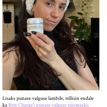
Lisaks punase valguse lambile, tellisin endale
ka
Bon Charge’i punase valguse näomaski
.