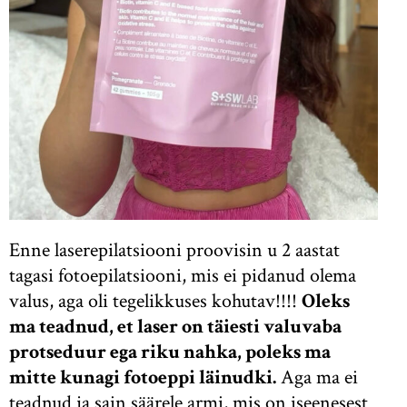
Enne laserepilatsiooni proovisin u 2 aastat
tagasi fotoepilatsiooni, mis ei pidanud olema
valus, aga oli tegelikkuses kohutav!!!!
Oleks
ma teadnud, et laser on täiesti valuvaba
protseduur ega riku nahka, poleks ma
mitte kunagi fotoeppi läinudki.
Aga ma ei
teadnud ja sain säärele armi, mis on iseenesest