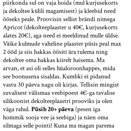
piirkonda sul on vaja hoida (mul kurjusekorts
ja dekoltee külili magamisest) ja kleebid need
ööseks peale. Proovisin sellist brändi nimega
Apricot (dekolteeplaaster u 40€, kurjusekorts
alates 20€), aga need ei meeldinud mulle üldse.
Väike kulmude vaheline plaaster püsis peal max
2 ööd ja siis hakkas öösiti ära tulema ning
dekoltee oma hakkas kiirelt haisema. Ma
arvan, et asi oli selles hüaloroonhappes, mida
see boonusena sisaldas. Kumbki ei pidanud
vastu 30 päeva nagu oli kirjas. Tellisin mingist
suvalisest välismaa veebipoest 4€-ga tavalise
silikoonist dekolteeplaastri prooviks ja olen
väga rahul.
Püsib 20+ päeva
(pesen iga
hommik sooja vee ja seebiga) ja näen oma
silmaga selle pointi! Kuna ma magan parema