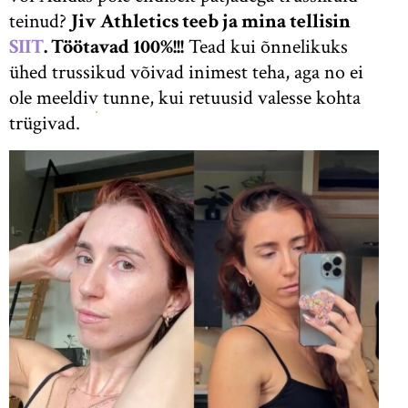
teinud?
Jiv Athletics teeb ja mina tellisin
SIIT
. Töötavad 100%!!!
Tead kui õnnelikuks
ühed trussikud võivad inimest teha, aga no ei
ole meeldiv tunne, kui retuusid valesse kohta
trügivad.