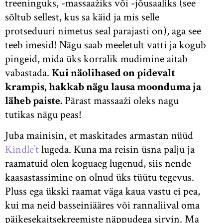
treeninguks, -massaažiks või -jõusaaliks (see
sõltub sellest, kus sa käid ja mis selle
protseduuri nimetus seal parajasti on), aga see
teeb imesid! Nägu saab meeletult vatti ja kogub
pingeid, mida üks korralik mudimine aitab
vabastada.
Kui näolihased on pidevalt
krampis, hakkab nägu lausa moonduma ja
läheb paiste.
Pärast massaaži oleks nagu
tutikas nägu peas!
Juba mainisin, et maskitades armastan nüüd
Kindle’t
lugeda. Kuna ma reisin üsna palju ja
raamatuid olen koguaeg lugenud, siis nende
kaasastassimine on olnud üks tüütu tegevus.
Pluss ega ükski raamat väga kaua vastu ei pea,
kui ma neid basseiniääres või rannaliival oma
päikesekaitsekreemiste näppudega sirvin. Ma