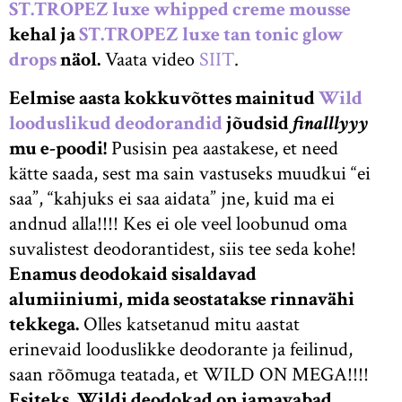
ST.TROPEZ luxe whipped creme mousse
kehal ja
ST.TROPEZ luxe tan tonic glow
drops
näol.
Vaata video
SIIT
.
Eelmise aasta kokkuvõttes mainitud
Wild
looduslikud deodorandid
jõudsid
finalllyyy
mu e-poodi!
Pusisin pea aastakese, et need
kätte saada, sest ma sain vastuseks muudkui “ei
saa”, “kahjuks ei saa aidata” jne, kuid ma ei
andnud alla!!!! Kes ei ole veel loobunud oma
suvalistest deodorantidest, siis tee seda kohe!
Enamus deodokaid sisaldavad
alumiiniumi, mida seostatakse rinnavähi
tekkega.
Olles katsetanud mitu aastat
erinevaid looduslikke deodorante ja feilinud,
saan rõõmuga teatada, et WILD ON MEGA!!!!
Esiteks, Wildi deodokad on jamavabad,