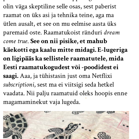
olin väga skeptiline selle osas, sest paberist
raamat on üks asi ja tehnika teine, aga ma
ütlen ausalt, et see on mu eelmise aasta üks
paremaid oste. Raamatukoist ränduri
dream
come true
.
See on nii pisike, et mahub
käekotti ega kaalu mitte midagi. E-lugeriga
on ligipääs ka sellistele raamatutele, mida
Eesti raamatukogudest või -poodidest ei
saagi.
Aaa, ja tühistasin just oma Netflixi
subscriptioni
, sest ma ei viitsigi seda hetkel
vaadata. Nii palju raamatuid oleks hoopis enne
magamaminekut vaja lugeda.