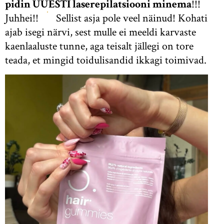
pidin UUESTI laserepilatsiooni minema
!!!
Juhhei!!
Sellist asja pole veel näinud! Kohati
ajab isegi närvi, sest mulle ei meeldi karvaste
kaenlaaluste tunne, aga teisalt jällegi on tore
teada, et mingid toidulisandid ikkagi toimivad.