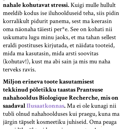
nahale kohutavat stressi.
Kuigi mulle hullult
meeldib kodus ise iluhoolduseid teha, siis pidin
korralikult pidurit panema, sest ma keerasin
oma näonaha täiesti per*e. See on kohati nii
uskumatu lugu minu jaoks, et ma tahan sellest
eraldi postituses kirjutada, et näidata tooteid,
mida ma kasutasin, mida arsti soovitas
(kohutav!), kust ma abi sain ja mis mu naha
terveks ravis.
Miljon erineva toote kasutamisest
tekkinud põletikku taastas Prantsuse
nahahooldus Biologique Recherche, mis on
saadaval
Ilusaatkonnas
.
Ma ei ole kunagi nii
tubli olnud nahahoolduses kui praegu, kuna ma
järgin täpselt kosmeetiku juhiseid. Oma peaga