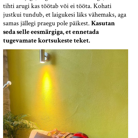
tihti arugi kas töötab või ei tööta. Kohati
justkui tundub, et laigukesi läks vähemaks, aga
samas jällegi praegu pole päikest.
Kasutan
seda selle eesmärgiga, et ennetada
tugevamate kortsukeste teket.