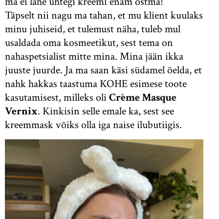
ma ei lähe ühtegi kreemi enam ostma!
Täpselt nii nagu ma tahan, et mu klient kuulaks
minu juhiseid, et tulemust näha, tuleb mul
usaldada oma kosmeetikut, sest tema on
nahaspetsialist mitte mina. Mina jään ikka
juuste juurde. Ja ma saan käsi südamel öelda, et
nahk hakkas taastuma KOHE esimese toote
kasutamisest, milleks oli
Crème Masque
Vernix
. Kinkisin selle emale ka, sest see
kreemmask võiks olla iga naise ilubutiigis.