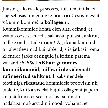
Juuste (ja karvadega seoses) tuleb mainida, et
sügisel lisasin menüüsse
biotiini
(testisin essat
x kummikomme) ja
kollageeni
.
Kummikommide kohta olen alati öelnud, et
vaata koostist, need sisaldavad puhast suhkrut,
millele on lisatud siirupit! Aga kuna kommid
on ahvatlevamad kui tabletid, siis jätkasin oma
klientide jaoks otsinguid ja leidsin parema
variandi:
S+SWLAB hair gummies
kummikommid, milles ei ole vähemalt
rafineeritud suhkrut!
Lisaks nendele
biotiiniga rikastatud kommidele proovisin nii
tablette, kui ka vedelal kujul kollageeni ja pean
ära märkima, et see kooslus pani mõne
nädalaga mu karvad niimoodi vohama, et