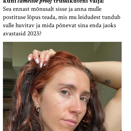
kuni
cameltoe proof
trussikuteni välja!
Sea ennast mõnusalt sisse ja anna mulle
postituse lõpus teada, mis mu leidudest tundub
sulle huvitav ja mida põnevat sina enda jaoks
avastasid 2023?