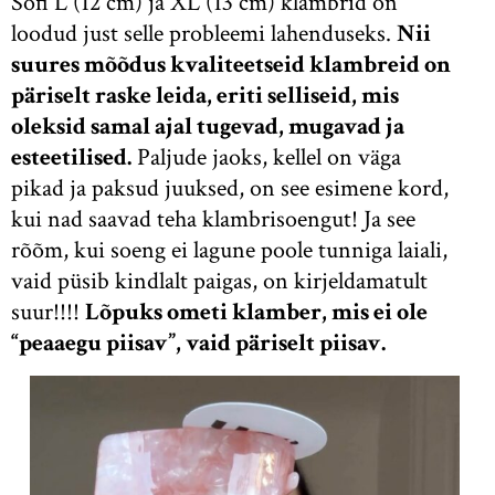
Sofi L (12 cm) ja XL (13 cm) klambrid on
loodud just selle probleemi lahenduseks.
Nii
suures mõõdus kvaliteetseid klambreid on
päriselt raske leida, eriti selliseid, mis
oleksid samal ajal tugevad, mugavad ja
esteetilised.
Paljude jaoks, kellel on väga
pikad ja paksud juuksed, on see esimene kord,
kui nad saavad teha klambrisoengut! Ja see
rõõm, kui soeng ei lagune poole tunniga laiali,
vaid püsib kindlalt paigas, on kirjeldamatult
suur!!!!
Lõpuks ometi klamber, mis ei ole
“peaaegu piisav”, vaid päriselt piisav.