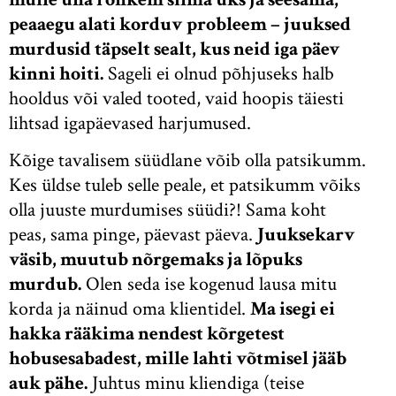
peaaegu alati korduv probleem – juuksed
murdusid täpselt sealt, kus neid iga päev
kinni hoiti.
Sageli ei olnud põhjuseks halb
hooldus või valed tooted, vaid hoopis täiesti
lihtsad igapäevased harjumused.
Kõige tavalisem süüdlane võib olla patsikumm.
Kes üldse tuleb selle peale, et patsikumm võiks
olla juuste murdumises süüdi?! Sama koht
peas, sama pinge, päevast päeva.
Juuksekarv
väsib, muutub nõrgemaks ja lõpuks
murdub.
Olen seda ise kogenud lausa mitu
korda ja näinud oma klientidel.
Ma isegi ei
hakka rääkima nendest kõrgetest
hobusesabadest, mille lahti võtmisel jääb
auk pähe.
Juhtus minu kliendiga (teise