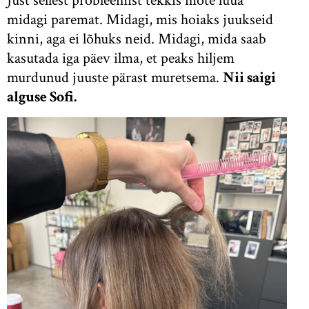
Just sellest probleemist tekkis mõte luua
midagi paremat. Midagi, mis hoiaks juukseid
kinni, aga ei lõhuks neid. Midagi, mida saab
kasutada iga päev ilma, et peaks hiljem
murdunud juuste pärast muretsema.
Nii saigi
alguse Sofi.