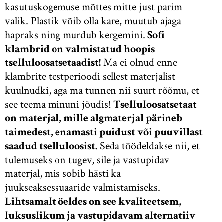
kasutuskogemuse mõttes mitte just parim
valik. Plastik võib olla kare, muutub ajaga
hapraks ning murdub kergemini.
Sofi
klambrid on valmistatud hoopis
tselluloosatsetaadist!
Ma ei olnud enne
klambrite testperioodi sellest materjalist
kuulnudki, aga ma tunnen nii suurt rõõmu, et
see teema minuni jõudis!
Tselluloosatsetaat
on materjal, mille algmaterjal pärineb
taimedest, enamasti puidust või puuvillast
saadud tselluloosist.
Seda töödeldakse nii, et
tulemuseks on tugev, sile ja vastupidav
materjal, mis sobib hästi ka
juukseaksessuaaride valmistamiseks.
Lihtsamalt öeldes on see kvaliteetsem,
luksuslikum ja vastupidavam alternatiiv