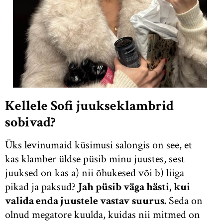
Kellele Sofi juukseklambrid
sobivad?
Üks levinumaid küsimusi salongis on see, et
kas klamber üldse püsib minu juustes, sest
juuksed on kas a) nii õhukesed või b) liiga
pikad ja paksud?
Jah püsib väga hästi, kui
valida enda juustele vastav suurus.
Seda on
olnud megatore kuulda, kuidas nii mitmed on