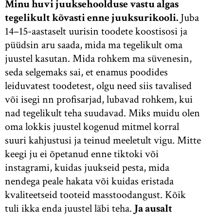
Minu huvi juuksehoolduse vastu algas
tegelikult kõvasti enne juuksurikooli.
Juba
14–15-aastaselt uurisin toodete koostisosi ja
püüdsin aru saada, mida ma tegelikult oma
juustel kasutan. Mida rohkem ma süvenesin,
seda selgemaks sai, et enamus poodides
leiduvatest toodetest, olgu need siis tavalised
või isegi nn profisarjad, lubavad rohkem, kui
nad tegelikult teha suudavad. Miks muidu olen
oma lokkis juustel kogenud mitmel korral
suuri kahjustusi ja teinud meeletult vigu. Mitte
keegi ju ei õpetanud enne tiktoki või
instagrami, kuidas juukseid pesta, mida
nendega peale hakata või kuidas eristada
kvaliteetseid tooteid masstoodangust. Kõik
tuli ikka enda juustel läbi teha.
Ja ausalt