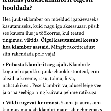
hooldada?
Hea juukseklamber on mõeldud igapäevaseks
kasutamiseks, kuid nagu iga aksessuaar, püsib
see kauem ilus ja töökorras, kui teatud
tingimusi vältida.
Õigel kasutamisel kestab
hea klamber aastaid.
Mingit raketiteadust
siin rakendada pole vaja!
• Puhasta klambrit aeg-ajalt.
Klambrile
koguneb ajapikku juuksehooldustooteid, eriti
õlisid ja kreeme, rasu, tolmu, liiva,
nahatükikesi. Pese klambrit vajadusel leige vee
ja õrna seebiga ning kuivata pehme rätikuga.
• Väldi tugevat kuumust.
Sauna ja aurusauna
kuumus muudab klambri materjali pehmemaks