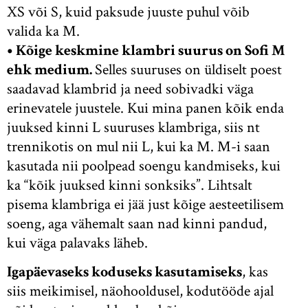
XS või S, kuid paksude juuste puhul võib
valida ka M.
•
Kõige keskmine klambri suurus on Sofi M
ehk medium.
Selles suuruses on üldiselt poest
saadavad klambrid ja need sobivadki väga
erinevatele juustele. Kui mina panen kõik enda
juuksed kinni L suuruses klambriga, siis nt
trennikotis on mul nii L, kui ka M. M-i saan
kasutada nii poolpead soengu kandmiseks, kui
ka “kõik juuksed kinni sonksiks”. Lihtsalt
pisema klambriga ei jää just kõige aesteetilisem
soeng, aga vähemalt saan nad kinni pandud,
kui väga palavaks läheb.
Igapäevaseks koduseks kasutamiseks
, kas
siis meikimisel, näohooldusel, kodutööde ajal