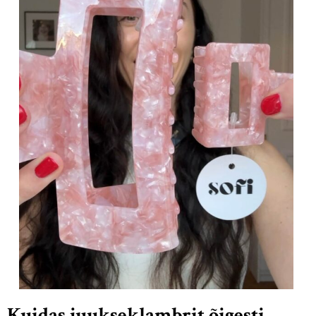
Kuidas juukseklambrit õigesti