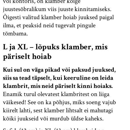
või kontoris, on klamber kõige
juustesõbralikum viis juuste kinnitamiseks.
Õigesti valitud klamber hoiab juuksed paigal
ilma, et peaksid neid tugevalt pingule
tõmbama.
L ja XL – lõpuks klamber, mis
päriselt hoiab
Kui sul on väga pikad või paksud juuksed,
siis sa tead täpselt, kui keeruline on leida
klambrit, mis neid päriselt kinni hoiaks.
Enamik turul olevatest klambritest on liiga
väikesed! See on ka põhjus, miks soeng vajub
kiirelt lahti, sest klamber lihtsalt ei mahutagi
kõiki juukseid või murdub üldse kaheks.