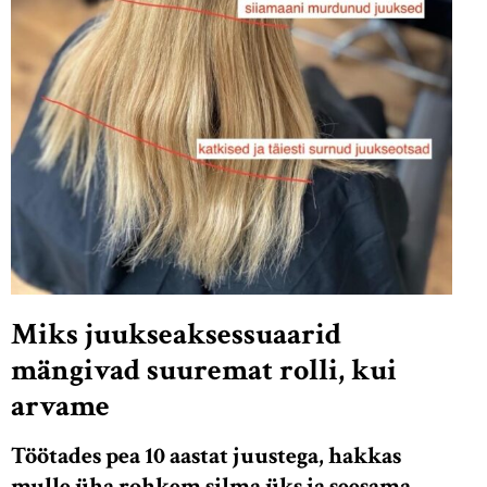
Miks juukseaksessuaarid
mängivad suuremat rolli, kui
arvame
Töötades pea 10 aastat juustega, hakkas
mulle üha rohkem silma üks ja seesama,