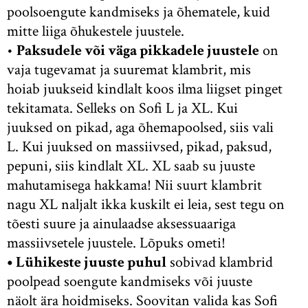
poolsoengute kandmiseks ja õhematele, kuid
mitte liiga õhukestele juustele.
•
Paksudele või väga pikkadele juustele
on
vaja tugevamat ja suuremat klambrit, mis
hoiab juukseid kindlalt koos ilma liigset pinget
tekitamata. Selleks on Sofi L ja XL. Kui
juuksed on pikad, aga õhemapoolsed, siis vali
L. Kui juuksed on massiivsed, pikad, paksud,
pepuni, siis kindlalt XL. XL saab su juuste
mahutamisega hakkama! Nii suurt klambrit
nagu XL naljalt ikka kuskilt ei leia, sest tegu on
tõesti suure ja ainulaadse aksessuaariga
massiivsetele juustele. Lõpuks ometi!
•
Lühikeste juuste puhul
sobivad klambrid
poolpead soengute kandmiseks või juuste
näolt ära hoidmiseks. Soovitan valida kas Sofi