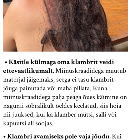
• Käsitle külmaga oma klambrit veidi
ettevaatlikumalt.
Miinuskraadidega muutub
materjal jäigemaks, seega ei tasu klambrit
jõuga painutada või maha pillata. Kuna
miinuskraadidega palja peaga õues käimine on
nagunii sõbralikult öeldes keelatud, siis hoia
nii juuksed, kui ka klamber mütsi, salli või
kapuutsi all soojas.
• Klambri avamiseks pole vaja jõudu.
Kui