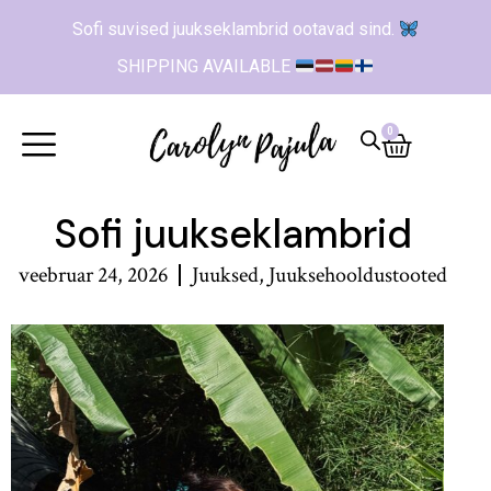
Sofi suvised juukseklambrid ootavad sind.
SHIPPING AVAILABLE
0
Sofi juukseklambrid
veebruar 24, 2026
Juuksed
,
Juuksehooldustooted