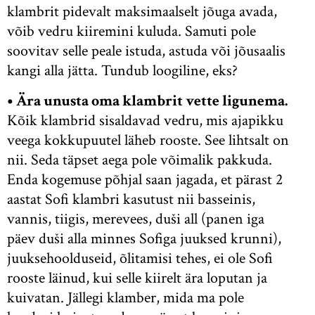
klambrit pidevalt maksimaalselt jõuga avada,
võib vedru kiiremini kuluda. Samuti pole
soovitav selle peale istuda, astuda või jõusaalis
kangi alla jätta. Tundub loogiline, eks?
• Ära unusta oma klambrit vette ligunema.
Kõik klambrid sisaldavad vedru, mis ajapikku
veega kokkupuutel läheb rooste. See lihtsalt on
nii. Seda täpset aega pole võimalik pakkuda.
Enda kogemuse põhjal saan jagada, et pärast 2
aastat Sofi klambri kasutust nii basseinis,
vannis, tiigis, merevees, duši all (panen iga
päev duši alla minnes Sofiga juuksed krunni),
juuksehoolduseid, õlitamisi tehes, ei ole Sofi
rooste läinud, kui selle kiirelt ära loputan ja
kuivatan. Jällegi klamber, mida ma pole