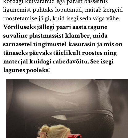
kordagi kuivatanud ega pärast basseinis
ligunemist puhtaks loputanud, näitab kergeid
roostetamise jälgi, kuid isegi seda väga vähe.
Võrdluseks jällegi paari aasta tagune
suvaline plastmassist klamber, mida
sarnasetel tingimustel kasutasin ja mis on
tänaseks päevaks täielikult roostes ning
materjal kuidagi rabedavõitu. See isegi
lagunes pooleks!