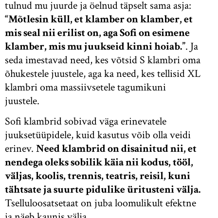
tulnud mu juurde ja öelnud täpselt sama asja:
“Mõtlesin küll, et klamber on klamber, et
mis seal nii erilist on, aga Sofi on esimene
klamber, mis mu juukseid kinni hoiab.”
. Ja
seda imestavad need, kes võtsid S klambri oma
õhukestele juustele, aga ka need, kes tellisid XL
klambri oma massiivsetele tagumikuni
juustele.
Sofi klambrid sobivad väga erinevatele
juuksetüüpidele, kuid kasutus võib olla veidi
erinev.
Need klambrid on disainitud nii, et
nendega oleks sobilik käia nii kodus, tööl,
väljas, koolis, trennis, teatris, reisil, kuni
tähtsate ja suurte pidulike üritusteni välja.
Tselluloosatsetaat on juba loomulikult efektne
ja näeb kaunis välja.