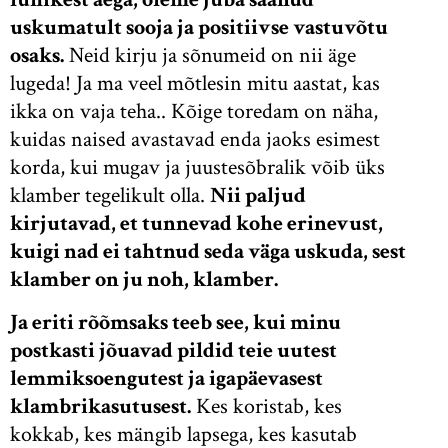
uskumatult sooja ja positiivse vastuvõtu
osaks.
Neid kirju ja sõnumeid on nii äge
lugeda! Ja ma veel mõtlesin mitu aastat, kas
ikka on vaja teha.. Kõige toredam on näha,
kuidas naised avastavad enda jaoks esimest
korda, kui mugav ja juustesõbralik võib üks
klamber tegelikult olla.
Nii paljud
kirjutavad, et tunnevad kohe erinevust,
kuigi nad ei tahtnud seda väga uskuda, sest
klamber on ju noh, klamber.
Ja eriti rõõmsaks teeb see, kui minu
postkasti jõuavad pildid teie uutest
lemmiksoengutest ja igapäevasest
klambrikasutusest.
Kes koristab, kes
kokkab, kes mängib lapsega, kes kasutab