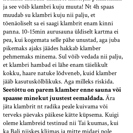
ja see võib klambri kuju muuta! Nt 4h spaas
muudab su klambri kuju nii palju, et
tõenäoliselt sa ei saagi klambrit enam kinni
panna. 10-15min aurusauna üldiselt kartma ei
pea, kui kogemata selle pähe unustad, aga juba
pikemaks ajaks jäädes hakkab klamber
pehmemaks minema. Sul võib vedada nii palju,
et klambri hambad ei lähe enam täielikult
kokku, haare natuke lõdveneb, kuid klamber
jääb kasutuskõlblikuks. Aga milleks riskida.
Seetõttu on parem klamber enne sauna või
spaasse minekut juustest eemaldada.
Ära
jäta klambrit nt radika peale kuivama või
terveks päevaks päikese kätte küpsema. Kuigi
oleme klambreid testinud nii Tai kuumas, kui
ka Bali niiskes kliimas ja mitte midagi pole