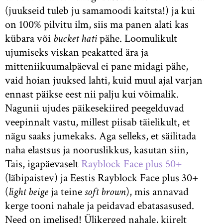
(juukseid tuleb ju samamoodi kaitsta!) ja kui
on 100% pilvitu ilm, siis ma panen alati kas
kübara või
bucket hati
pähe. Loomulikult
ujumiseks viskan peakatted ära ja
mitteniikuumalpäeval ei pane midagi pähe,
vaid hoian juuksed lahti, kuid muul ajal varjan
ennast päikse eest nii palju kui võimalik.
Nagunii ujudes päikesekiired peegelduvad
veepinnalt vastu, millest piisab täielikult, et
nägu saaks jumekaks. Aga selleks, et säilitada
naha elastsus ja nooruslikkus, kasutan siin,
Tais, igapäevaselt
Rayblock Face plus 50+
(läbipaistev) ja Eestis Rayblock Face plus 30+
(
light beige
ja teine
soft brown
), mis annavad
kerge tooni nahale ja peidavad ebatasasused.
Need on imelised! Ülikerged nahale, kiirelt