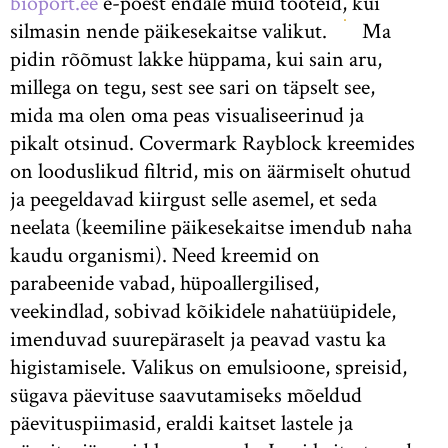
bioport.ee
e-poest endale muid tooteid, kui
silmasin nende päikesekaitse valikut.
Ma
pidin rõõmust lakke hüppama, kui sain aru,
millega on tegu, sest see sari on täpselt see,
mida ma olen oma peas visualiseerinud ja
pikalt otsinud. Covermark Rayblock kreemides
on looduslikud filtrid, mis on äärmiselt ohutud
ja peegeldavad kiirgust selle asemel, et seda
neelata (keemiline päikesekaitse imendub naha
kaudu organismi). Need kreemid on
parabeenide vabad, hüpoallergilised,
veekindlad, sobivad kõikidele nahatüüpidele,
imenduvad suurepäraselt ja peavad vastu ka
higistamisele. Valikus on emulsioone, spreisid,
sügava päevituse saavutamiseks mõeldud
päevituspiimasid, eraldi kaitset lastele ja