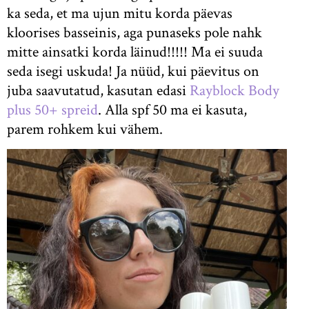
ka seda, et ma ujun mitu korda päevas
kloorises basseinis, aga punaseks pole nahk
mitte ainsatki korda läinud!!!!! Ma ei suuda
seda isegi uskuda! Ja nüüd, kui päevitus on
juba saavutatud, kasutan edasi
Rayblock Body
plus 50+ spreid
. Alla spf 50 ma ei kasuta,
parem rohkem kui vähem.