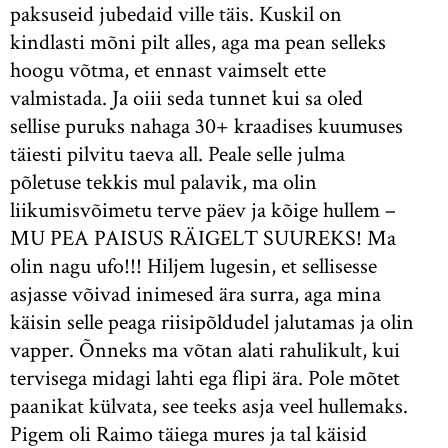
paksuseid jubedaid ville täis. Kuskil on
kindlasti mõni pilt alles, aga ma pean selleks
hoogu võtma, et ennast vaimselt ette
valmistada. Ja oiii seda tunnet kui sa oled
sellise puruks nahaga 30+ kraadises kuumuses
täiesti pilvitu taeva all. Peale selle julma
põletuse tekkis mul palavik, ma olin
liikumisvõimetu terve päev ja kõige hullem –
MU PEA PAISUS RÄIGELT SUUREKS! Ma
olin nagu ufo!!! Hiljem lugesin, et sellisesse
asjasse võivad inimesed ära surra, aga mina
käisin selle peaga riisipõldudel jalutamas ja olin
vapper. Õnneks ma võtan alati rahulikult, kui
tervisega midagi lahti ega flipi ära. Pole mõtet
paanikat külvata, see teeks asja veel hullemaks.
Pigem oli Raimo täiega mures ja tal käisid