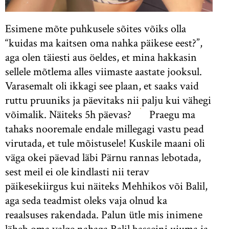
Esimene mõte puhkusele sõites võiks olla
“kuidas ma kaitsen oma nahka päikese eest?”,
aga olen täiesti aus öeldes, et mina hakkasin
sellele mõtlema alles viimaste aastate jooksul.
Varasemalt oli ikkagi see plaan, et saaks vaid
ruttu pruuniks ja päevitaks nii palju kui vähegi
võimalik. Näiteks 5h päevas?
Praegu ma
tahaks nooremale endale millegagi vastu pead
virutada, et tule mõistusele! Kuskile maani oli
väga okei päevad läbi Pärnu rannas lebotada,
sest meil ei ole kindlasti nii terav
päikesekiirgus kui näiteks Mehhikos või Balil,
aga seda teadmist oleks vaja olnud ka
reaalsuses rakendada. Palun ütle mis inimene