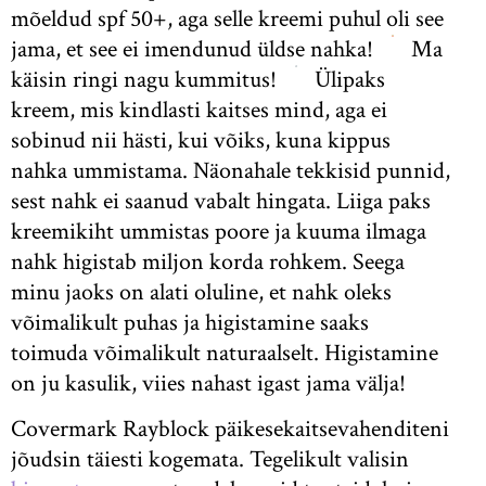
mõeldud spf 50+, aga selle kreemi puhul oli see
jama, et see ei imendunud üldse nahka!
Ma
käisin ringi nagu kummitus!
Ülipaks
kreem, mis kindlasti kaitses mind, aga ei
sobinud nii hästi, kui võiks, kuna kippus
nahka ummistama. Näonahale tekkisid punnid,
sest nahk ei saanud vabalt hingata. Liiga paks
kreemikiht ummistas poore ja kuuma ilmaga
nahk higistab miljon korda rohkem. Seega
minu jaoks on alati oluline, et nahk oleks
võimalikult puhas ja higistamine saaks
toimuda võimalikult naturaalselt. Higistamine
on ju kasulik, viies nahast igast jama välja!
Covermark Rayblock päikesekaitsevahenditeni
jõudsin täiesti kogemata. Tegelikult valisin