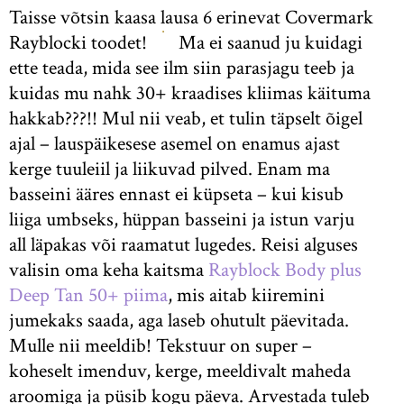
Taisse võtsin kaasa lausa 6 erinevat Covermark
Rayblocki toodet!
Ma ei saanud ju kuidagi
ette teada, mida see ilm siin parasjagu teeb ja
kuidas mu nahk 30+ kraadises kliimas käituma
hakkab???!! Mul nii veab, et tulin täpselt õigel
ajal – lauspäikesese asemel on enamus ajast
kerge tuuleiil ja liikuvad pilved. Enam ma
basseini ääres ennast ei küpseta – kui kisub
liiga umbseks, hüppan basseini ja istun varju
all läpakas või raamatut lugedes. Reisi alguses
valisin oma keha kaitsma
Rayblock Body plus
Deep Tan 50+ piima
, mis aitab kiiremini
jumekaks saada, aga laseb ohutult päevitada.
Mulle nii meeldib! Tekstuur on super –
koheselt imenduv, kerge, meeldivalt maheda
aroomiga ja püsib kogu päeva. Arvestada tuleb