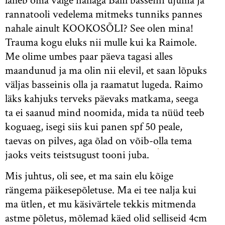
läheb oma valge nahaga Balil basseini ujuma ja
rannatooli vedelema mitmeks tunniks pannes
nahale ainult KOOKOSÕLI? See olen mina!
Trauma kogu eluks nii mulle kui ka Raimole.
Me olime umbes paar päeva tagasi alles
maandunud ja ma olin nii elevil, et saan lõpuks
väljas basseinis olla ja raamatut lugeda. Raimo
läks kahjuks terveks päevaks matkama, seega
ta ei saanud mind noomida, mida ta nüüd teeb
koguaeg, isegi siis kui panen spf 50 peale,
taevas on pilves, aga õlad on võib-olla tema
jaoks veits teistsugust tooni juba.
Mis juhtus, oli see, et ma sain elu kõige
rängema päikesepõletuse. Ma ei tee nalja kui
ma ütlen, et mu käsivärtele tekkis mitmenda
astme põletus, mõlemad käed olid selliseid 4cm