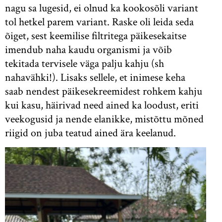
nagu sa lugesid, ei olnud ka kookosõli variant
tol hetkel parem variant. Raske oli leida seda
õiget, sest keemilise filtritega päikesekaitse
imendub naha kaudu organismi ja võib
tekitada tervisele väga palju kahju (sh
nahavähki!). Lisaks sellele, et inimese keha
saab nendest päikesekreemidest rohkem kahju
kui kasu, häirivad need ained ka loodust, eriti
veekogusid ja nende elanikke, mistõttu mõned
riigid on juba teatud ained ära keelanud.