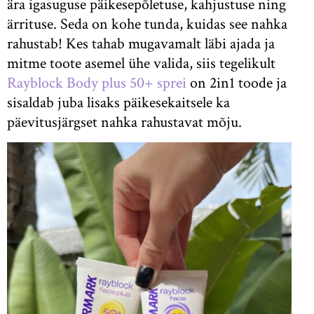
ära igasuguse päikesepõletuse, kahjustuse ning
ärrituse. Seda on kohe tunda, kuidas see nahka
rahustab! Kes tahab mugavamalt läbi ajada ja
mitme toote asemel ühe valida, siis tegelikult
Rayblock Body plus 50+ sprei
on 2in1 toode ja
sisaldab juba lisaks päikesekaitsele ka
päevitusjärgset nahka rahustavat mõju.