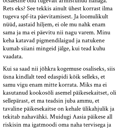
otsaesine olid tugevalt armistunud nahaga.
Rets eks? See tekkis ainult ühest korrast ilma
tugeva spf-ita päevitamisest. Ja loomulikult
nüüd, aastaid hiljem, ei ole mu nahk enam
sama ja ma ei päevitu nii nagu varem. Minu
keha katavad pigmendilaigud ja natukene
kumab siiani mingeid jälge, kui tead kuhu
vaadata.
Kui sa saad nii jõhkra kogemuse osaliseks, siis
üsna kindlalt teed edaspidi kõik selleks, et
samu vigu enam mitte korrata. Miks ma ei
kasutanud kookosõli asemel päikesekaitset, oli
sellepärast, et ma teadsin juba ammu, et
tavaline päikesekaitse on kehale ülikahjulik ja
tekitab nahavähki. Muidugi Aasia päikese all
riskisin ma igatmoodi oma naha tervisega ja