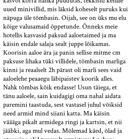
kasvõi korra nahka puudutas, tekkisid kehale
uued minivillid, mis läksid koheselt puruks kui
näpuga üle tõmbasin. Oijah, see on üks mu elu
kõige valusamaid õppetunde. Õnneks meie
hotellis kasvasid paksud aaloetaimed ja ma
käisin endale salaja sealt juppe lõikamas.
Koorisin aaloe ära ja panin sellise mitme cm
paksuse lihaka tüki villidele, tõmbasin marliga
kinni ja reaalselt 2h pärast oli marli sees vaid
aaloelehe peaaegu läbipaistev koorik alles.
Nahk tõmbas kõik endasse! Usun täiega, et
tänu aaloele, sain kuidagigi oma nahal aidata
paremini taastuda, sest vastasel juhul võiksid
need armid mind siiani katta. Ma käisin
väääga pikalt armidega ringi ja kartsin, et nii
jääbki, aga mul vedas. Mõlemad käed, õlad ja