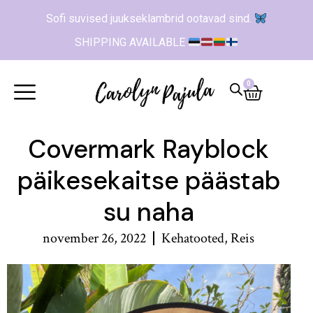
Sofi suvised juukseklambrid ootavad sind.
SHIPPING AVAILABLE
0
Covermark Rayblock
päikesekaitse päästab
su naha
november 26, 2022
Kehatooted
,
Reis