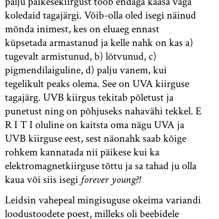
palju päikesekiirgust toob endaga kaasa väga
koledaid tagajärgi. Võib-olla oled isegi näinud
mõnda inimest, kes on eluaeg ennast
küpsetada armastanud ja kelle nahk on kas a)
tugevalt armistunud, b) lõtvunud, c)
pigmendilaiguline, d) palju vanem, kui
tegelikult peaks olema. See on UVA kiirguse
tagajärg. UVB kiirgus tekitab põletust ja
punetust ning on põhjuseks nahavähi tekkel. E
R I T I oluline on kaitsta oma nägu UVA ja
UVB kiirguse eest, sest näonahk saab kõige
rohkem kannatada nii päikese kui ka
elektromagnetkiirguse tõttu ja sa tahad ju olla
kaua või siis isegi
forever young?!
Leidsin vahepeal mingisuguse okeima variandi
loodustoodete poest, milleks oli beebidele