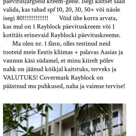
päevitusjärgseid kreem-geele. Isegi kaitset saad
valida, kas tahad spf 10, 20, 30, 50+ või näole
isegi 80!!!!!!!!!!!!!!
Võid ühe korra arvata,
kas mul on 1 Rayblock päevituskreem või 1
kotitäis erinevaid Rayblocki päevituskreeme.
Ma olen nr. 1 fänn, olles testinud neid
tooteid meie Eestis kliimas + palavas Aasias ja
vannun käsi südamel, et minu kiirelt põlev
nahk on jäänud kõikjal kaitstuks, terveks ja
VALUTUKS! Covermark Rayblock on
päästnud mu puhkused, naha ja vaimse tervise!