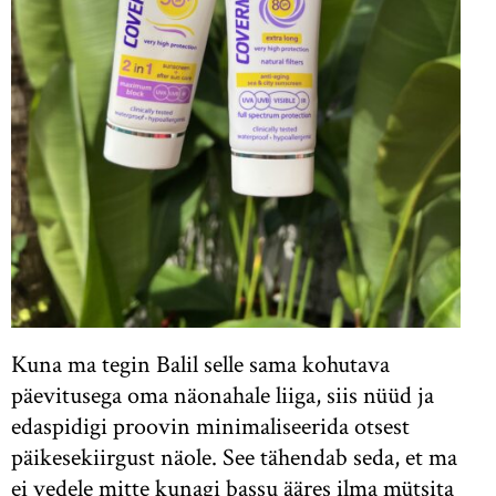
Kuna ma tegin Balil selle sama kohutava
päevitusega oma näonahale liiga, siis nüüd ja
edaspidigi proovin minimaliseerida otsest
päikesekiirgust näole. See tähendab seda, et ma
ei vedele mitte kunagi bassu ääres ilma mütsita