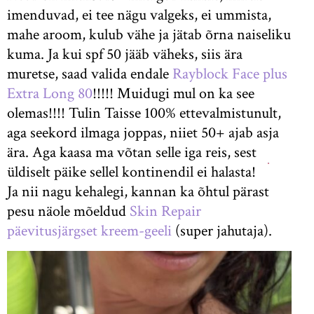
imenduvad, ei tee nägu valgeks, ei ummista,
mahe aroom, kulub vähe ja jätab õrna naiseliku
kuma. Ja kui spf 50 jääb väheks, siis ära
muretse, saad valida endale
Rayblock Face plus
Extra Long 80
!!!!! Muidugi mul on ka see
olemas!!!! Tulin Taisse 100% ettevalmistunult,
aga seekord ilmaga joppas, niiet 50+ ajab asja
ära. Aga kaasa ma võtan selle iga reis, sest
üldiselt päike sellel kontinendil ei halasta!
Ja nii nagu kehalegi, kannan ka õhtul pärast
pesu näole mõeldud
Skin Repair
päevitusjärgset kreem-geeli
(super jahutaja).