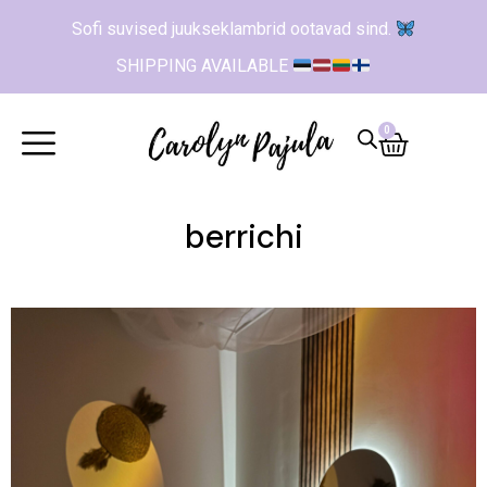
Sofi suvised juukseklambrid ootavad sind.
SHIPPING AVAILABLE
0
berrichi