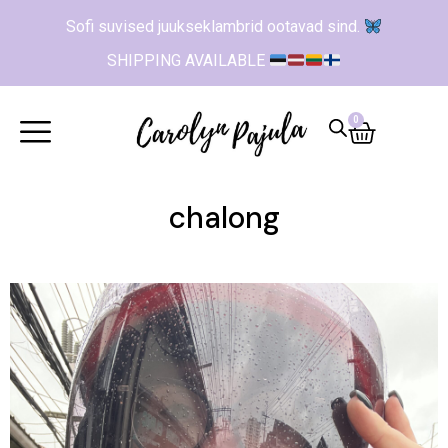
Sofi suvised juukseklambrid ootavad sind.
SHIPPING AVAILABLE
0
chalong