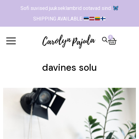
Sofi suvised juukseklambrid ootavad sind.
SHIPPING AVAILABLE
0
davines solu