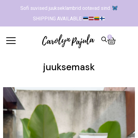
Sofi suvised juukseklambrid ootavad sind.
SHIPPING AVAILABLE
0
juuksemask