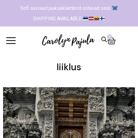
Sofi suvised juukseklambrid ootavad sind.
SHIPPING AVAILABLE
0
liiklus