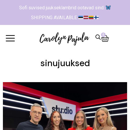
Sofi suvised juukseklambrid ootavad sind.
SHIPPING AVAILABLE
0
sinujuuksed