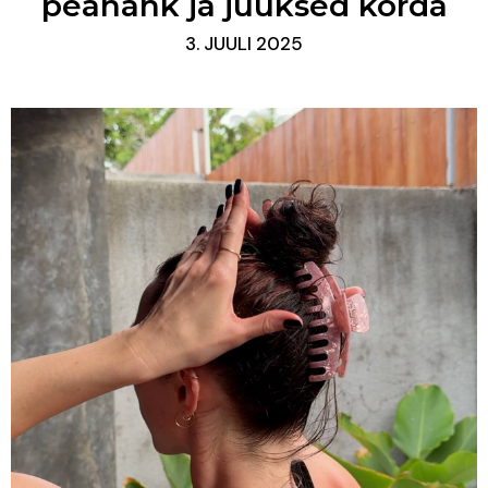
peanahk ja juuksed korda
3. JUULI 2025