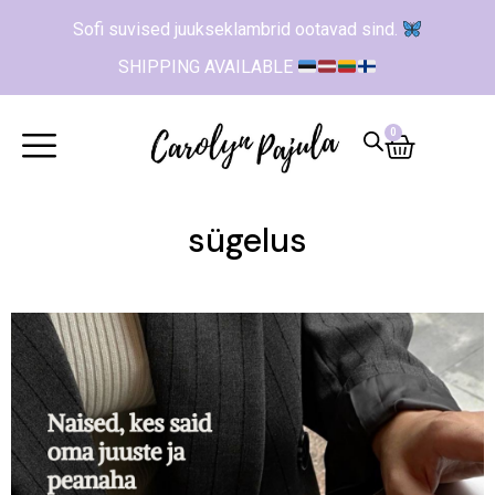
Sofi suvised juukseklambrid ootavad sind.
SHIPPING AVAILABLE
0
sügelus