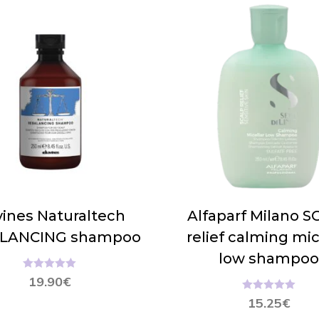
ines Naturaltech
Alfaparf Milano 
LANCING shampoo
relief calming mic
low shampo
Hinnanguga
19.90
€
5.00
/ 5
Hinnanguga
15.25
€
5.00
/ 5