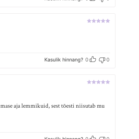
Hinnanguga
5
/ 5
Kasulik hinnang?
0
0
Hinnanguga
5
/ 5
imase aja lemmikuid, sest tõesti niisutab mu
Kasulik hinnang?
0
0