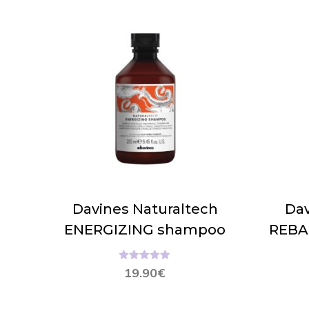
Davines Naturaltech
Dav
ENERGIZING shampoo
REBA
Hinnanguga
19.90
€
5.00
/ 5