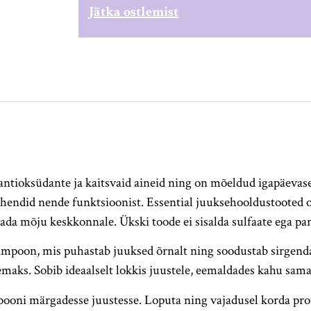
Jätka ostlemist
 antioksüdante ja kaitsvaid aineid ning on mõeldud igapäeva
lühendid nende funktsioonist. Essential juuksehooldustooted 
ada mõju keskkonnale. Ükski toode ei sisalda sulfaate ega pa
n, mis puhastab juuksed õrnalt ning soodustab sirgendami
s. Sobib ideaalselt lokkis juustele, eemaldades kahu samal a
pooni märgadesse juustesse. Loputa ning vajadusel korda pro