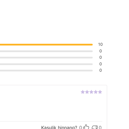
10
0
0
0
0
Hinnanguga
5
/ 5
Kasulik hinnang?
0
0