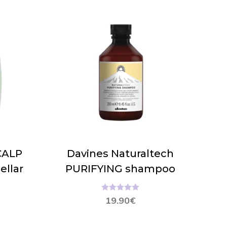
SCALP
Davines Naturaltech
ellar
PURIFYING shampoo
o
Hinnanguga
19.90
€
5.00
/ 5