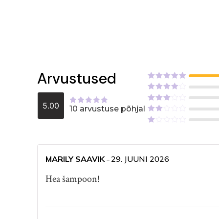
Arvustused
Hinnanguga
5
/ 5
Hinnanguga
4
/ 5
5.00
10 arvustuse põhjal
Hinnanguga
Hinnanguga
3
/ 5
5.00
/ 5
Hinnanguga
2
/
Hinnanguga
5
1
/
5
MARILY SAAVIK
29. JUUNI 2026
–
Hea šampoon!