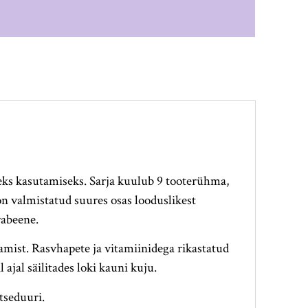
seks kasutamiseks. Sarja kuulub 9 tooterühma,
on valmistatud suures osas looduslikest
rabeene.
st. Rasvhapete ja vitamiinidega rikastatud
jal säilitades loki kauni kuju.
tseduuri.