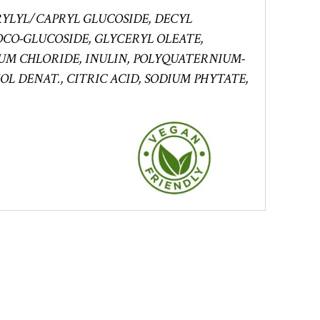
RYLYL/CAPRYL GLUCOSIDE, DECYL
CO-GLUCOSIDE, GLYCERYL OLEATE,
UM CHLORIDE, INULIN, POLYQUATERNIUM-
L DENAT., CITRIC ACID, SODIUM PHYTATE,