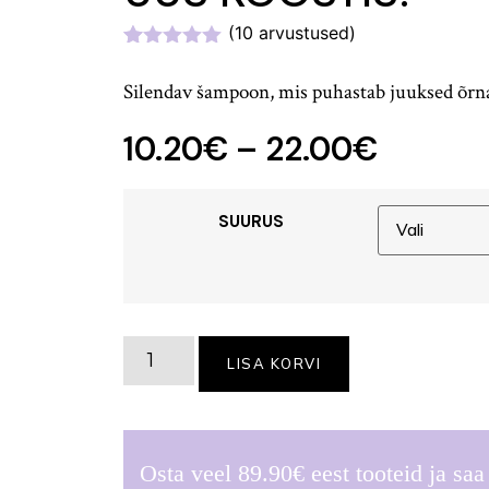
(
10
arvustused)
Hinnatud
10
5.00
/5
Silendav šampoon, mis puhastab juuksed õrna
kliendi
hinnangu
põhjal
10.20
€
–
22.00
€
SUURUS
LISA KORVI
Osta veel
89.90
€
eest tooteid ja sa