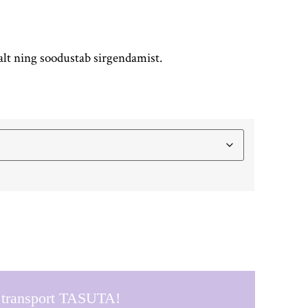
lt ning soodustab sirgendamist.
a transport TASUTA!