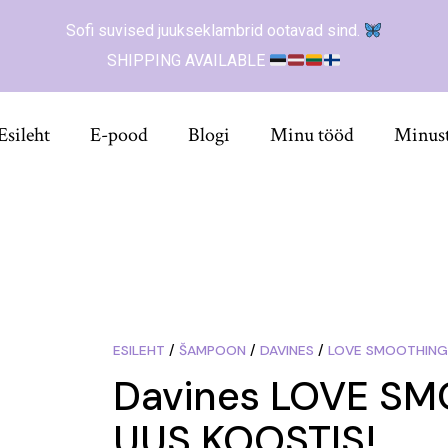
Sofi suvised juukseklambrid ootavad sind.
SHIPPING AVAILABLE
Esileht
E-pood
Blogi
Minu tööd
Minus
ESILEHT
/
ŠAMPOON
/
DAVINES
/
LOVE SMOOTHIN
Davines LOVE S
UUS KOOSTIS!