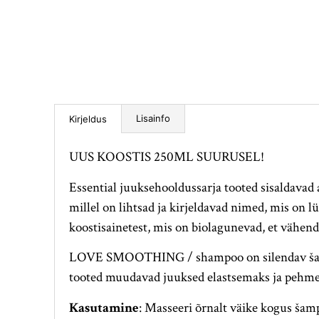
Lisainfo
Kirjeldus
UUS KOOSTIS 250ML SUURUSEL!
Essential juuksehooldussarja tooted sisaldavad
millel on lihtsad ja kirjeldavad nimed, mis on 
koostisainetest, mis on biolagunevad, et vähend
LOVE SMOOTHING / shampoo on silendav šampoo
tooted muudavad juuksed elastsemaks ja pehmemak
Kasutamine
: Masseeri õrnalt väike kogus šam