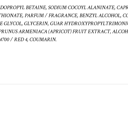
IDOPROPYL BETAINE, SODIUM COCOYL ALANINATE, CAP
THIONATE, PARFUM / FRAGRANCE, BENZYL ALCOHOL, CO
NE GLYCOL, GLYCERIN, GUAR HYDROXYPROPYLTRIMONI
PRUNUS ARMENIACA (APRICOT) FRUIT EXTRACT, ALCOHO
 14700 / RED 4, COUMARIN.