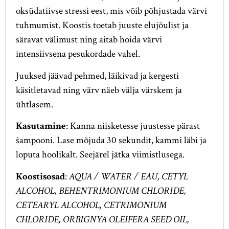
oksüdatiivse stressi eest, mis võib põhjustada värvi
tuhmumist. Koostis toetab juuste elujõulist ja
säravat välimust ning aitab hoida värvi
intensiivsena pesukordade vahel.
Juuksed jäävad pehmed, läikivad ja kergesti
käsitletavad ning värv näeb välja värskem ja
ühtlasem.
Kasutamine
: Kanna niisketesse juustesse pärast
šampooni. Lase mõjuda 30 sekundit, kammi läbi ja
loputa hoolikalt. Seejärel jätka viimistlusega.
Koostisosad
:
AQUA / WATER / EAU, CETYL
ALCOHOL, BEHENTRIMONIUM CHLORIDE,
CETEARYL ALCOHOL, CETRIMONIUM
CHLORIDE, ORBIGNYA OLEIFERA SEED OIL,