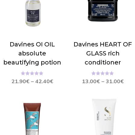
Davines OI OIL
Davines HEART OF
absolute
GLASS rich
beautifying potion
conditioner
Hinnanguga
Hinnanguga
21.90
€
–
42.40
€
13.00
€
–
31.00
€
5.00
/ 5
5.00
/ 5