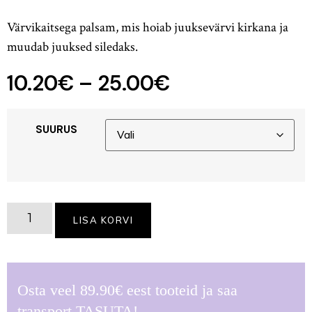
Hinnatud
1
5.00
/5
Värvikaitsega palsam, mis hoiab juuksevärvi kirkana ja
kliendi
hinnangu
muudab juuksed siledaks.
põhjal
10.20
€
–
25.00
€
SUURUS
LISA KORVI
Osta veel
89.90
€
eest tooteid ja saa
transport TASUTA!