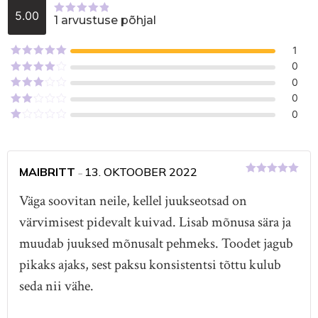
5.00
1 arvustuse põhjal
Hinnanguga
5.00
/ 5
1
Hinnanguga
0
5
/ 5
Hinnanguga
0
4
/ 5
Hinnanguga
0
3
/ 5
Hinnanguga
0
2
/
Hinnanguga
5
1
/
5
MAIBRITT
13. OKTOOBER 2022
–
Hinnanguga
5
/ 5
Väga soovitan neile, kellel juukseotsad on
värvimisest pidevalt kuivad. Lisab mõnusa sära ja
muudab juuksed mõnusalt pehmeks. Toodet jagub
pikaks ajaks, sest paksu konsistentsi tõttu kulub
seda nii vähe.