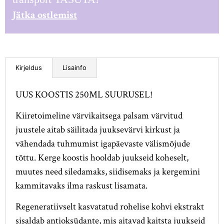
Jätka ostlemist
Lisainfo
Kirjeldus
UUS KOOSTIS 250ML SUURUSEL!
Kiiretoimeline värvikaitsega palsam värvitud
juustele aitab säilitada juuksevärvi kirkust ja
vähendada tuhmumist igapäevaste välismõjude
tõttu. Kerge koostis hooldab juukseid koheselt,
muutes need siledamaks, siidisemaks ja kergemini
kammitavaks ilma raskust lisamata.
Regeneratiivselt kasvatatud rohelise kohvi ekstrakt
sisaldab antioksüdante, mis aitavad kaitsta juukseid