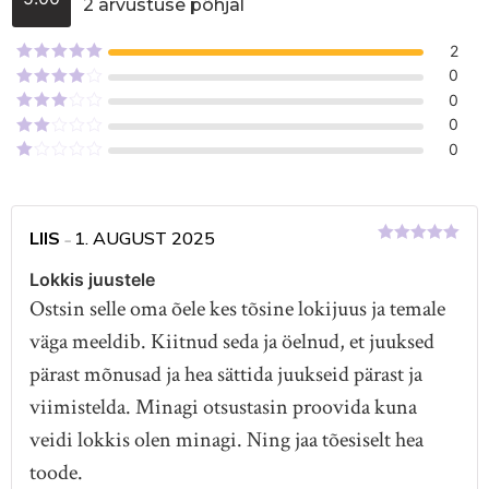
2 arvustuse põhjal
Hinnanguga
5.00
/ 5
2
Hinnanguga
0
5
/ 5
Hinnanguga
0
4
/ 5
Hinnanguga
0
3
/ 5
Hinnanguga
0
2
/
Hinnanguga
5
1
/
5
LIIS
1. AUGUST 2025
–
Hinnanguga
5
/ 5
Lokkis juustele
Ostsin selle oma õele kes tõsine lokijuus ja temale
väga meeldib. Kiitnud seda ja öelnud, et juuksed
pärast mõnusad ja hea sättida juukseid pärast ja
viimistelda. Minagi otsustasin proovida kuna
veidi lokkis olen minagi. Ning jaa tõesiselt hea
toode.