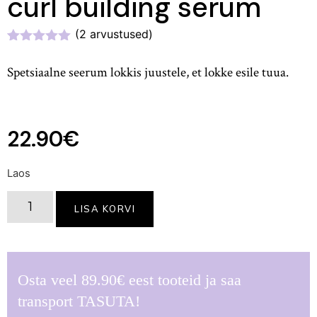
curl building serum
(
2
arvustused)
Hinnatud
2
5.00
/5
Spetsiaalne seerum lokkis juustele, et lokke esile tuua.
kliendi
hinnangu
põhjal
22.90
€
Laos
LISA KORVI
Osta veel
89.90
€
eest tooteid ja saa
transport TASUTA!