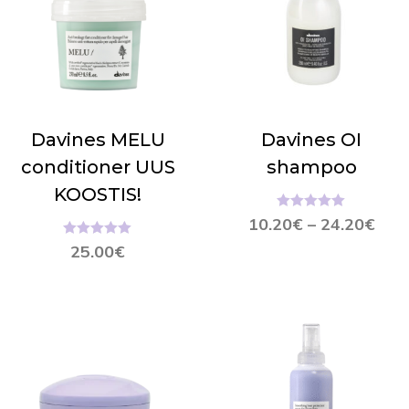
Davines MELU
Davines OI
conditioner UUS
shampoo
KOOSTIS!
Hinnanguga
10.20
€
–
24.20
€
5.00
/ 5
Hinnanguga
25.00
€
5.00
/ 5