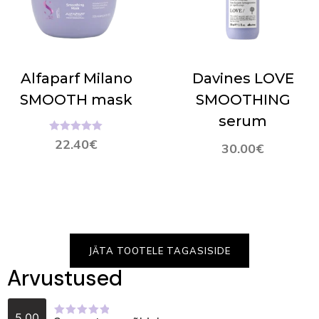
Alfaparf Milano
Davines LOVE
SMOOTH mask
SMOOTHING
serum
Hinnanguga
22.40
€
30.00
€
5.00
/ 5
JÄTA TOOTELE TAGASISIDE
Arvustused
5.00