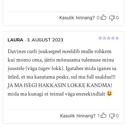
Kasulik hinnang?
0
0
LAURA
3. AUGUST 2023
–
Hinnanguga
5
/ 5
Davines curli juuksegeel meeldib mulle rohkem
kui momo oma, jättis mõnusama tulemuse minu
juustele (väga tugev lokk). Igatahes mida iganes sa
ütled, et ma kasutama peaks, sul mu full usaldus!!!
JA MA ISEGI HAKKASIN LOKKE KANDMA!
mida ma kunagi ei teinud väga enesekindlalt
Kasulik hinnang?
1
0