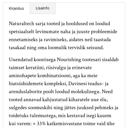
Lisainfo
Kirjeldus
Naturaltech sarja tooted ja hooldused on loodud
spetsiaalselt levinumate naha ja juuste probleemide
ennetamiseks ja ravimiseks, aidates neil taastada
tasakaal ning oma loomulik tervislik seisund.
Uuendatud koostisega Nourishing tootesari sisaldab
taimset keratiini, riisivalgu ja erinevate
aminohapete kombinatsiooni, aga ka meie
biatsiidsidemete kompleksi, Davinesi teadus- ja
arenduslaborite poolt loodud molekulisegu. Need
tooted annavad kahjustatud kiharatele uue elu,
sulgedes soomuskihi ning jättes juuksed pehmeks ja
toidetuks tulemustega, mis kestavad isegi kauem
kui varem: + 33% katkemisvastane toime vaid ühe