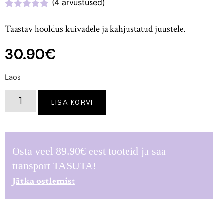
(
4
arvustused)
Hinnatud
4
5.00
/5
Taastav hooldus kuivadele ja kahjustatud juustele.
kliendi
hinnangu
põhjal
30.90
€
Laos
LISA KORVI
Osta veel
89.90
€
eest tooteid ja saa
transport TASUTA!
Jätka ostlemist