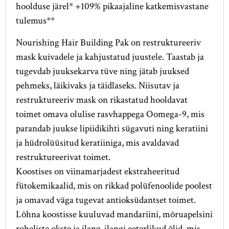
hoolduse järel* +109% pikaajaline katkemisvastane
tulemus**
Nourishing Hair Building Pak on restruktureeriv
mask kuivadele ja kahjustatud juustele. Taastab ja
tugevdab juuksekarva tüve ning jätab juuksed
pehmeks, läikivaks ja täidlaseks. Niisutav ja
restruktureeriv mask on rikastatud hooldavat
toimet omava olulise rasvhappega Oomega-9, mis
parandab juukse lipiidikihti sügavuti ning keratiini
ja hüdrolüüsitud keratiiniga, mis avaldavad
restruktureerivat toimet.
Koostises on viinamarjadest ekstraheeritud
fütokemikaalid, mis on rikkad polüfenoolide poolest
ja omavad väga tugevat antioksüdantset toimet.
Lõhna koostisse kuuluvad mandariini, mõruapelsini
roheliste okste ja ilang-ilangi eeterlikud õlid, mis