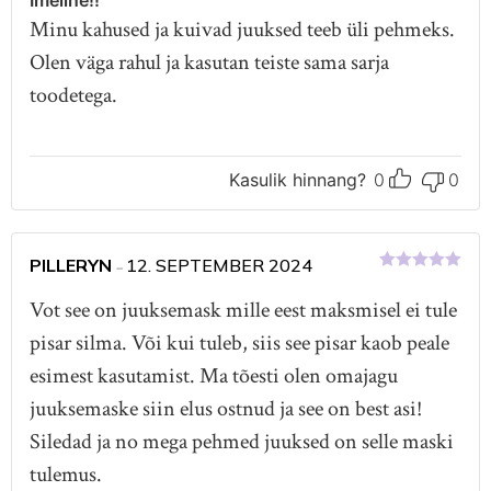
Minu kahused ja kuivad juuksed teeb üli pehmeks.
Olen väga rahul ja kasutan teiste sama sarja
toodetega.
Kasulik hinnang?
0
0
PILLERYN
12. SEPTEMBER 2024
–
Hinnanguga
5
/ 5
Vot see on juuksemask mille eest maksmisel ei tule
pisar silma. Või kui tuleb, siis see pisar kaob peale
esimest kasutamist. Ma tõesti olen omajagu
juuksemaske siin elus ostnud ja see on best asi!
Siledad ja no mega pehmed juuksed on selle maski
tulemus.