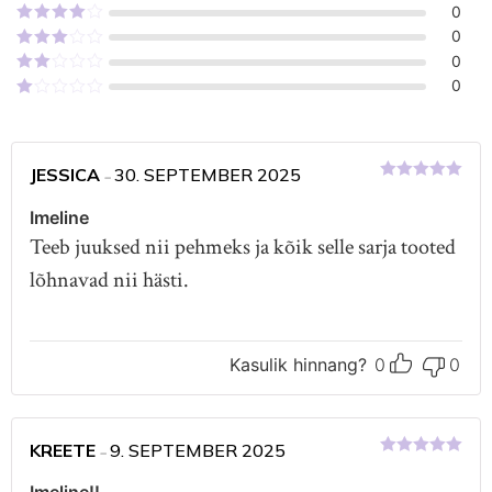
Hinnanguga
0
5
/ 5
Hinnanguga
0
4
/ 5
Hinnanguga
0
3
/ 5
Hinnanguga
0
2
/
Hinnanguga
5
1
/
5
JESSICA
30. SEPTEMBER 2025
–
Hinnanguga
5
/ 5
Imeline
Teeb juuksed nii pehmeks ja kõik selle sarja tooted
lõhnavad nii hästi.
Kasulik hinnang?
0
0
KREETE
9. SEPTEMBER 2025
–
Hinnanguga
5
/ 5
Imeline!!