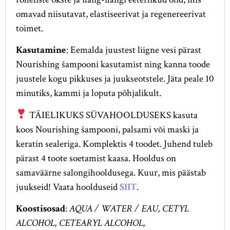
omavad niisutavat, elastiseerivat ja regenereerivat
toimet.
Kasutamine
: Eemalda juustest liigne vesi pärast
Nourishing šampooni kasutamist ning kanna toode
juustele kogu pikkuses ja juukseotstele. Jäta peale 10
minutiks, kammi ja loputa põhjalikult.
TÄIELIKUKS SÜVAHOOLDUSEKS kasuta
koos Nourishing šampooni, palsami või maski ja
keratin sealeriga. Komplektis 4 toodet. Juhend tuleb
pärast 4 toote soetamist kaasa. Hooldus on
samaväärne salongihooldusega. Kuur, mis päästab
juukseid! Vaata hoolduseid
SIIT
.
Koostisosad
:
AQUA / WATER / EAU, CETYL
ALCOHOL, CETEARYL ALCOHOL,