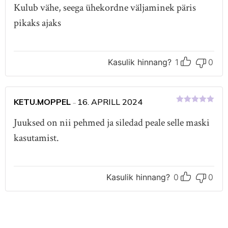
Kulub vähe, seega ühekordne väljaminek päris
pikaks ajaks
Kasulik hinnang?
1
0
KETU.MOPPEL
16. APRILL 2024
–
Hinnanguga
5
/ 5
Juuksed on nii pehmed ja siledad peale selle maski
kasutamist.
Kasulik hinnang?
0
0