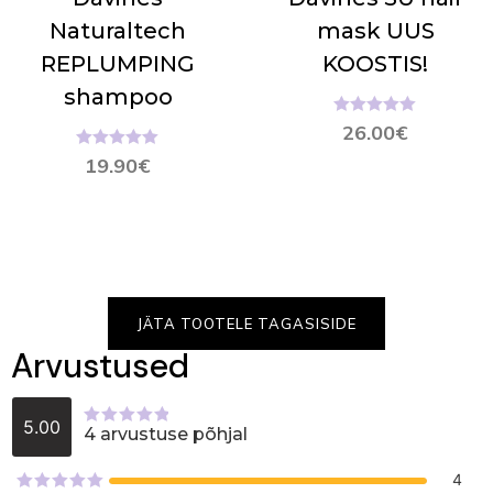
Naturaltech
mask UUS
REPLUMPING
KOOSTIS!
shampoo
Hinnanguga
26.00
€
5.00
/ 5
Hinnanguga
19.90
€
5.00
/ 5
JÄTA TOOTELE TAGASISIDE
Arvustused
5.00
4 arvustuse põhjal
Hinnanguga
5.00
/ 5
4