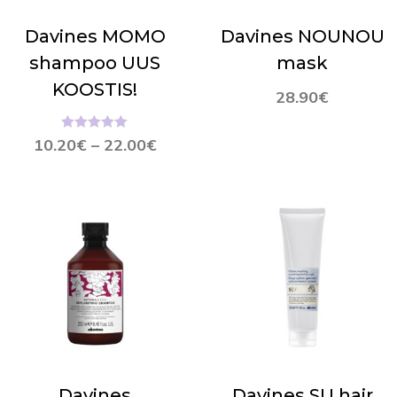
Davines MOMO
Davines NOUNOU
shampoo UUS
mask
KOOSTIS!
28.90
€
Hinnanguga
10.20
€
–
22.00
€
5.00
/ 5
Davines
Davines SU hair