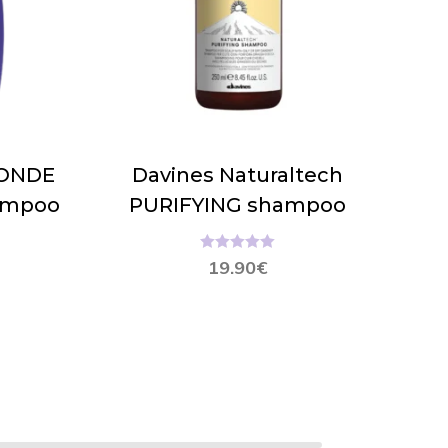
LONDE
Davines Naturaltech
hampoo
PURIFYING shampoo
Hinnanguga
19.90
€
5.00
/ 5