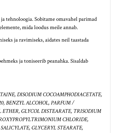
 ja tehnoloogia. Sobitame omavahel parimad
 elemente, mida loodus meile annab.
seks ja ravimiseks, aidates neil taastada
ehmeks ja toniseerib peanahka. Sisaldab
ETAINE, DISODIUM COCOAMPHODIACETATE,
0, BENZYL ALCOHOL, PARFUM /
 ETHER, GLYCOL DISTEARATE, TRISODIUM
YDROXYPROPYLTRIMONIUM CHLORIDE,
SALICYLATE, GLYCERYL STEARATE,