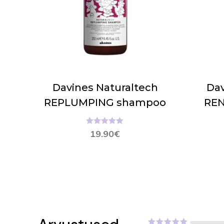
Davines Naturaltech
Dav
REPLUMPING shampoo
RE
Hinnanguga
19.90
€
5.00
/ 5