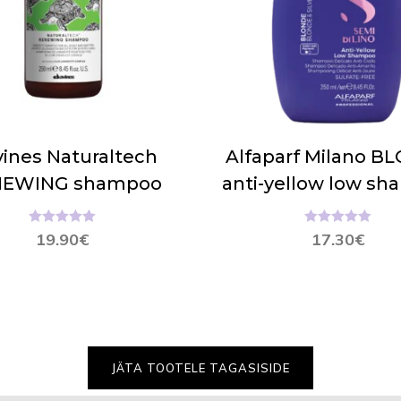
ines Naturaltech
Alfaparf Milano B
NEWING shampoo
anti-yellow low s
Hinnanguga
Hinnanguga
19.90
€
17.30
€
5.00
/ 5
5.00
/ 5
JÄTA TOOTELE TAGASISIDE