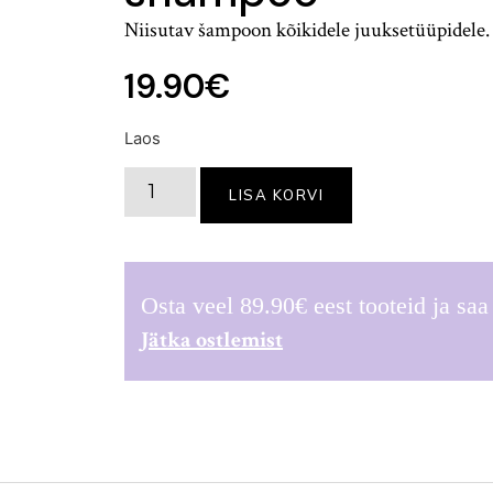
Niisutav šampoon kõikidele juuksetüüpidele.
19.90
€
Laos
LISA KORVI
Osta veel
89.90
€
eest tooteid ja sa
Jätka ostlemist