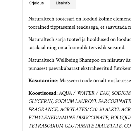
Lisainfo
Kirjeldus
Naturaltech tootesari on loodud kolme elemen
toorained tipptasemel teadusega, et saavutada
Naturaltech sarja tooted ja hooldused on loodud
tasakaal ning oma loomulik tervislik seisund.
Naturaltech Wellbeing Shampoo on niisutav šam
punasest päevakübarast ekstraheeritud fütokem
Kasutamine
: Masseeri toode õrnalt niisketesse
Koostisosad
:
AQUA / WATER / EAU, SODIU
GLYCERIN, SODIUM LAUROYL SARCOSINATE,
FRAGRANCE, ACRYLATES/C10-30 ALKYL AC
ETHYLENEDIAMINE DISUCCINATE, POLYQU
TETRASODIUM GLUTAMATE DIACETATE, COC