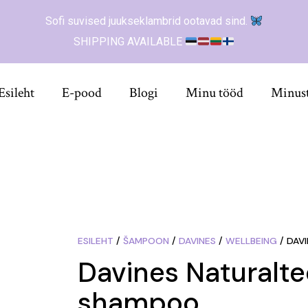
Sofi suvised juukseklambrid ootavad sind.
SHIPPING AVAILABLE
Esileht
E-pood
Blogi
Minu tööd
Minus
ESILEHT
/
ŠAMPOON
/
DAVINES
/
WELLBEING
/ DAV
Davines Natural
shampoo