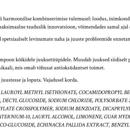
di harmoonilise kombineerimise tulemusel: loodus, inimkond
 maksimaalne teaduslik innovatsioon, võimendades samal ajal
 spetsiaalselt levinumate naha ja juuste probleemide ennetami
poon kõikidele juuksetüüpidele. Muudab juuksed siidiselt p
ikaali, mis omab tõhusat antioksüdantset toimet.
 juustesse ja loputa. Vajadusel korda.
M LAUROYL METHYL ISETHIONATE, COCAMIDOPROPYL B
 DECYL GLUCOSIDE, SODIUM CHLORIDE, POLYSORBATE 2
RYLATE CROSSPOLYMER, SODIUM BENZOATE, DICAPRYLYL
ATERNIUM-10, LAURYL ALCOHOL, LIMONENE, GUAR H
O-GLUCOSIDE, ECHINACEA PALLIDA EXTRACT, BENZYL 