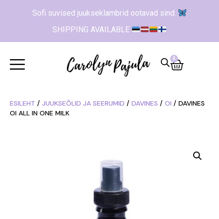
Sofi suvised juukseklambrid ootavad sind.
SHIPPING AVAILABLE
0
ESILEHT
/
JUUKSEÕLID JA SEERUMID
/
DAVINES
/
OI
/ DAVINES
OI ALL IN ONE MILK