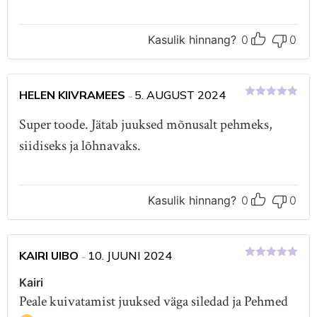
Kasulik hinnang?
0
0
HELEN KIIVRAMEES
5. AUGUST 2024
–
Hinnanguga
5
/ 5
Super toode. Jätab juuksed mõnusalt pehmeks,
siidiseks ja lõhnavaks.
Kasulik hinnang?
0
0
KAIRI UIBO
10. JUUNI 2024
–
Hinnanguga
5
/ 5
Kairi
Peale kuivatamist juuksed väga siledad ja Pehmed