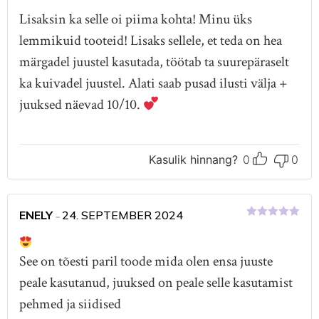
Hinnanguga
5
/ 5
Lisaksin ka selle oi piima kohta! Minu üks
lemmikuid tooteid! Lisaks sellele, et teda on hea
märgadel juustel kasutada, töötab ta suurepäraselt
ka kuivadel juustel. Alati saab pusad ilusti välja +
juuksed näevad 10/10.
Kasulik hinnang?
0
0
ENELY
24. SEPTEMBER 2024
–
Hinnanguga
5
/ 5
See on tõesti paril toode mida olen ensa juuste
peale kasutanud, juuksed on peale selle kasutamist
pehmed ja siidised