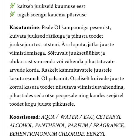
kaitseb juukseid kuumuse eest
tagab soengu kauema püsivuse
Kasutamine
: Peale OI šampooniga pesemist,
kuivata juuksed rätikuga ja pihusta toodet
juuksejuurtest otsteni. Ära loputa, jätka juuste
viimistlemisega. Sõltuvalt juuksetüübist ja
olukorrast suurenda või vähenda pihustatavate
arvude korda. Raskelt kammitavatele juustele
kasuta esmalt OI palsamit. Osaliselt kuivade juuste
korral kasuta toodet niisutava viimistlusvahendina,
pihustades seda otse peopesale ning kandes seejärel
toodet kogu juuste pikkusele.
Koostisosad
:
AQUA / WATER / EAU, CETEARYL
ALCOHOL, PANTHENOL, PARFUM / FRAGRANCE,
BEHENTRIMONIUM CHLORIDE, BENZYL