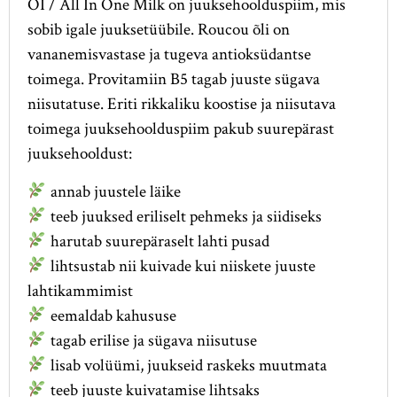
OI / All In One Milk on juuksehoolduspiim, mis
sobib igale juuksetüübile. Roucou õli on
vananemisvastase ja tugeva antioksüdantse
toimega. Provitamiin B5 tagab juuste sügava
niisutatuse. Eriti rikkaliku koostise ja niisutava
toimega juuksehoolduspiim pakub suurepärast
juuksehooldust:
annab juustele läike
teeb juuksed eriliselt pehmeks ja siidiseks
harutab suurepäraselt lahti pusad
lihtsustab nii kuivade kui niiskete juuste
lahtikammimist
eemaldab kahususe
tagab erilise ja sügava niisutuse
lisab volüümi, juukseid raskeks muutmata
teeb juuste kuivatamise lihtsaks