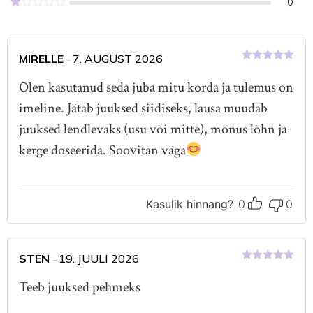
Hinnanguga
0
2
/
Hinnanguga
5
1
/
5
MIRELLE
7. AUGUST 2026
–
Hinnanguga
5
/ 5
Olen kasutanud seda juba mitu korda ja tulemus on
imeline. Jätab juuksed siidiseks, lausa muudab
juuksed lendlevaks (usu või mitte), mõnus lõhn ja
kerge doseerida. Soovitan väga
Kasulik hinnang?
0
0
STEN
19. JUULI 2026
–
Hinnanguga
5
/ 5
Teeb juuksed pehmeks