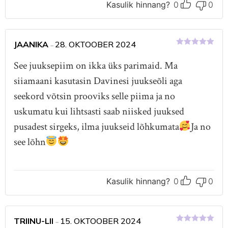
Kasulik hinnang?
0
0
JAANIKA
28. OKTOOBER 2024
–
Hinnanguga
5
/ 5
See juuksepiim on ikka üks parimaid. Ma
siiamaani kasutasin Davinesi juukseõli aga
seekord võtsin prooviks selle piima ja no
uskumatu kui lihtsasti saab niisked juuksed
pusadest sirgeks, ilma juukseid lõhkumata
Ja no
see lõhn
Kasulik hinnang?
0
0
TRIINU-LII
15. OKTOOBER 2024
–