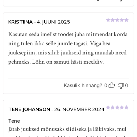
KRISTIINA
4. JUUNI 2025
–
Hinnanguga
5
/ 5
Kasutan seda imelist toodet juba mitmendat korda
ning tulen ikka selle juurde tagasi. Väga hea
juuksepiim, mis silub juukseid ning muudab need
pehmeks. Lõhn on samuti hästi meeldiv.
Kasulik hinnang?
0
0
TENE JOHANSON
26. NOVEMBER 2024
–
Hinnanguga
5
/ 5
Tene
Jätab juuksed mõnusaks siidiseka ja läikivaks, mul