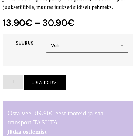
kliendi
hinnangu
juuksetüübile, muutes juuksed siidiselt pehmeks.
põhjal
13.90
€
–
30.90
€
SUURUS
LISA KORVI
Osta veel
89.90
€
eest tooteid ja saa
transport TASUTA!
Jätka ostlemist