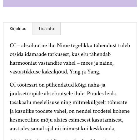
Lisainfo
Kirjeldus
OI – absoluutne ilu. Nime tegelikku tähendust tuleb
otsida idamaade tarkusest, kus elu tähendab
harmooniat vastandite vahel – mees ja naine,
vastastikkuse kaksikjõud, Ying ja Yang.
OI tootesari on pühendatud kõigi naha-ja
juuksetüüpide absoluutsele ilule. Püüdes leida
tasakaalu meelelisuse ning mitmekülgselt tõhusate
ja kasulike toodete vahel, on nendel toodetel kohene
kosmeetiline mõju alates esimesest kasutamisest,
austades samal ajal nii inimest kui keskkonda.