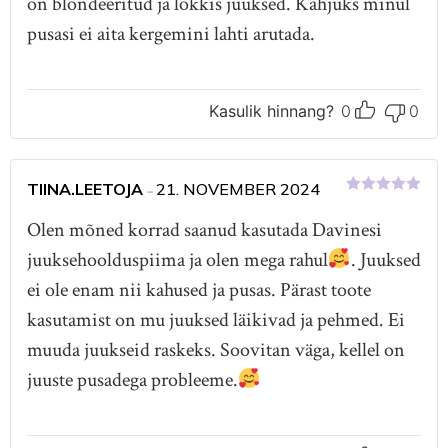
on blondeeritud ja lokkis juuksed. Kahjuks minul
pusasi ei aita kergemini lahti arutada.
Kasulik hinnang?
0
0
TIINA.LEETOJA
21. NOVEMBER 2024
–
Hinnanguga
5
/ 5
Olen mõned korrad saanud kasutada Davinesi
juuksehoolduspiima ja olen mega rahul
. Juuksed
ei ole enam nii kahused ja pusas. Pärast toote
kasutamist on mu juuksed läikivad ja pehmed. Ei
muuda juukseid raskeks. Soovitan väga, kellel on
juuste pusadega probleeme.