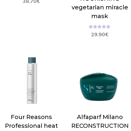
38.70
€
vegetarian miracle
mask
Hinnanguga
29.90
€
5.00
/ 5
Four Reasons
Alfaparf Milano
Professional heat
RECONSTRUCTION