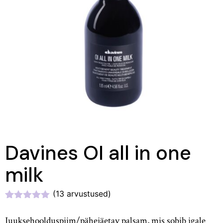
Davines OI all in one
milk
(
13
arvustused)
Hinnatud
13
5.00
/5
Juuksehoolduspiim/pähejäetav palsam, mis sobib igale