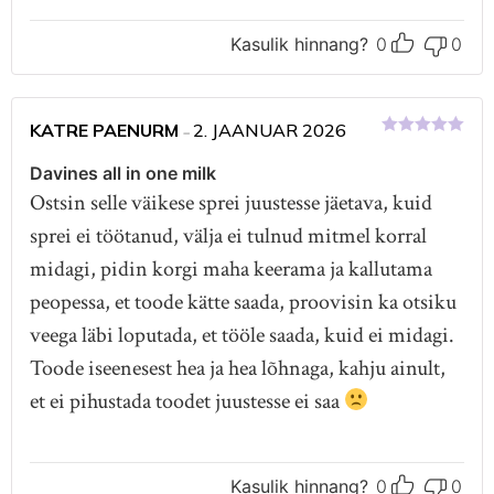
Kasulik hinnang?
0
0
KATRE PAENURM
2. JAANUAR 2026
–
Hinnanguga
5
/ 5
Davines all in one milk
Ostsin selle väikese sprei juustesse jäetava, kuid
sprei ei töötanud, välja ei tulnud mitmel korral
midagi, pidin korgi maha keerama ja kallutama
peopessa, et toode kätte saada, proovisin ka otsiku
veega läbi loputada, et tööle saada, kuid ei midagi.
Toode iseenesest hea ja hea lõhnaga, kahju ainult,
et ei pihustada toodet juustesse ei saa
Kasulik hinnang?
0
0