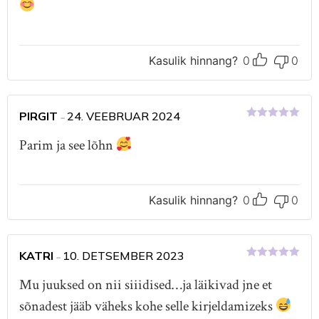
Kasulik hinnang?
0
0
PIRGIT
24. VEEBRUAR 2024
–
Hinnanguga
5
/ 5
Parim ja see lõhn
Kasulik hinnang?
0
0
KATRI
10. DETSEMBER 2023
–
Hinnanguga
5
/ 5
Mu juuksed on nii siiidised…ja läikivad jne et
sõnadest jääb väheks kohe selle kirjeldamizeks