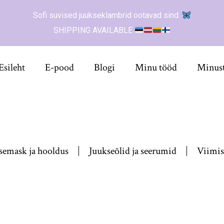
Sofi suvised juukseklambrid ootavad sind.
SHIPPING AVAILABLE
Esileht
E-pood
Blogi
Minu tööd
Minus
semask ja hooldus
Juukseõlid ja seerumid
Viimis