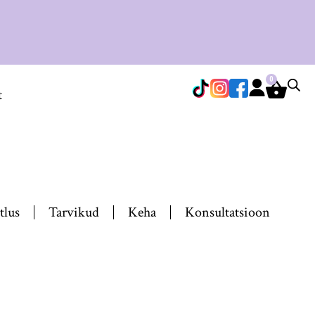
0
t
tlus
Tarvikud
Keha
Konsultatsioon