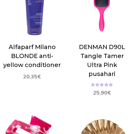
Alfaparf Milano
DENMAN D90L
BLONDE anti-
Tangle Tamer
yellow conditioner
Ultra Pink
pusahari
20.35
€
Hinnanguga
25.90
€
5.00
/ 5