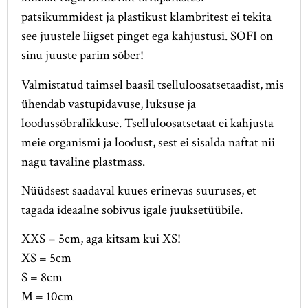
patsikummidest ja plastikust klambritest ei tekita
see juustele liigset pinget ega kahjustusi. SOFI on
sinu juuste parim sõber!
Valmistatud taimsel baasil tselluloosatsetaadist, mis
ühendab vastupidavuse, luksuse ja
loodussõbralikkuse. Tselluloosatsetaat ei kahjusta
meie organismi ja loodust, sest ei sisalda naftat nii
nagu tavaline plastmass.
Nüüdsest saadaval kuues erinevas suuruses, et
tagada ideaalne sobivus igale juuksetüübile.
XXS = 5cm, aga kitsam kui XS!
XS = 5cm
S = 8cm
M = 10cm