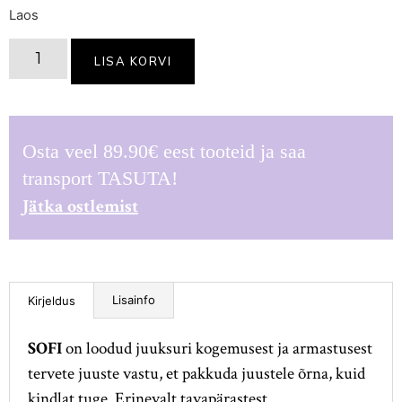
Laos
LISA KORVI
Osta veel
89.90
€
eest tooteid ja saa
transport TASUTA!
Jätka ostlemist
Lisainfo
Kirjeldus
SOFI
on loodud juuksuri kogemusest ja armastusest
tervete juuste vastu, et pakkuda juustele õrna, kuid
kindlat tuge. Erinevalt tavapärastest