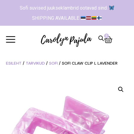
Sofi suvised juukseklambrid ootavad sind.
SHIPPING AVAILABLE
0
ESILEHT
/
TARVIKUD
/
SOFI
/ SOFI CLAW CLIP L LAVENDER