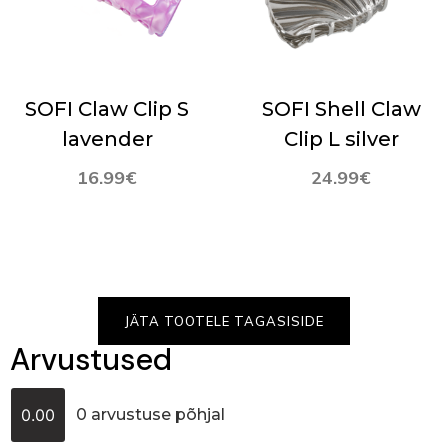
SOFI Claw Clip S
SOFI Shell Claw
lavender
Clip L silver
16.99
€
24.99
€
JÄTA TOOTELE TAGASISIDE
Arvustused
0.00
0 arvustuse põhjal