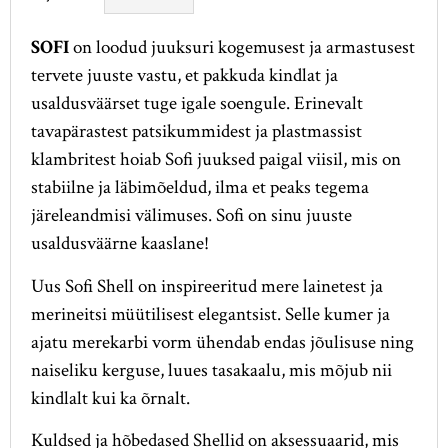
SOFI
on loodud juuksuri kogemusest ja armastusest
tervete juuste vastu, et pakkuda kindlat ja
usaldusväärset tuge igale soengule. Erinevalt
tavapärastest patsikummidest ja plastmassist
klambritest hoiab Sofi juuksed paigal viisil, mis on
stabiilne ja läbimõeldud, ilma et peaks tegema
järeleandmisi välimuses. Sofi on sinu juuste
usaldusväärne kaaslane!
Uus Sofi Shell on inspireeritud mere lainetest ja
merineitsi müütilisest elegantsist. Selle kumer ja
ajatu merekarbi vorm ühendab endas jõulisuse ning
naiseliku kerguse, luues tasakaalu, mis mõjub nii
kindlalt kui ka õrnalt.
Kuldsed ja hõbedased Shellid on aksessuaarid, mis