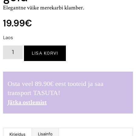
Elegantne väike merekarbi klamber.
19.99
€
Laos
LISA KORVI
Osta veel
89.90
€
eest tooteid ja saa
transport TASUTA!
Jätka ostlemist
Lisainfo
Kirjeldus