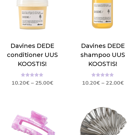
Davines DEDE
Davines DEDE
conditioner UUS
shampoo UUS
KOOSTIS!
KOOSTIS!
Hinnanguga
Hinnanguga
10.20
€
–
25.00
€
10.20
€
–
22.00
€
5.00
/ 5
5.00
/ 5