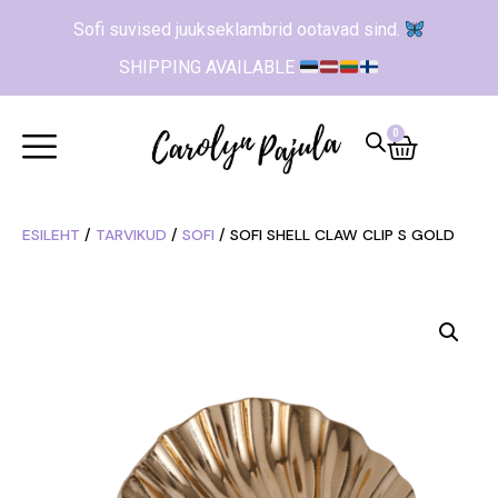
Sofi suvised juukseklambrid ootavad sind.
SHIPPING AVAILABLE
0
ESILEHT
/
TARVIKUD
/
SOFI
/ SOFI SHELL CLAW CLIP S GOLD