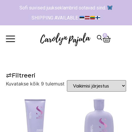
Sofi suvised juukseklambrid ootavad sind.
SHIPPING AVAILABLE
0
Filtreeri
Kuvatakse kõik 9 tulemust