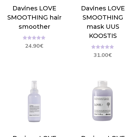
Davines LOVE
Davines LOVE
SMOOTHING hair
SMOOTHING
smoother
mask UUS
KOOSTIS
Hinnanguga
24.90
€
5.00
/ 5
Hinnanguga
31.00
€
5.00
/ 5