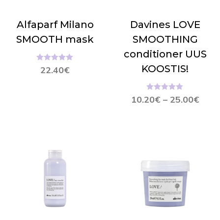
Alfaparf Milano
Davines LOVE
SMOOTH mask
SMOOTHING
conditioner UUS
KOOSTIS!
Hinnanguga
22.40
€
5.00
/ 5
Hinnanguga
10.20
€
–
25.00
€
5.00
/ 5