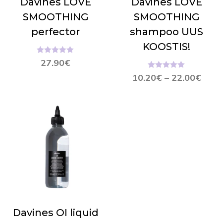
Davines LOVE
Davines LOVE
SMOOTHING
SMOOTHING
perfector
shampoo UUS
KOOSTIS!
Hinnanguga
27.90
€
5.00
/ 5
Hinnanguga
10.20
€
–
22.00
€
5.00
/ 5
Davines OI liquid