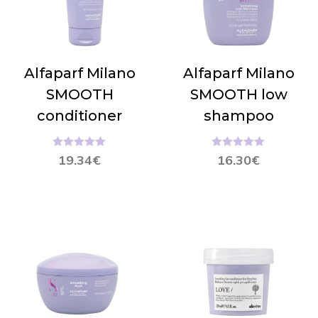
Alfaparf Milano
Alfaparf Milano
SMOOTH
SMOOTH low
conditioner
shampoo
Hinnanguga
Hinnanguga
19.34
€
16.30
€
5.00
/ 5
5.00
/ 5