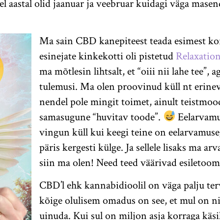
el aastal olid jaanuar ja veebruar kuidagi väga masend
Ma sain CBD kanepiteest teada esimest kor
esinejate kinkekotti oli pistetud
Relaxatio
ma mõtlesin lihtsalt, et “oiii nii lahe tee”,
tulemusi. Ma olen proovinud küll nt erine
nendel pole mingit toimet, ainult teistmoo
samasugune “huvitav toode”.
Eelarvamus
vingun küll kui keegi teine on eelarvamuse
päris kergesti külge. Ja sellele lisaks ma ar
siin ma olen! Need teed väärivad esiletoom
CBD’l ehk kannabidioolil on väga palju ter
kõige olulisem omadus on see, et mul on niii
uinuda. Kui sul on miljon asja korraga käsi