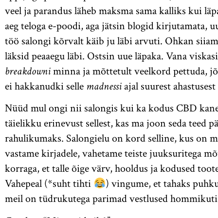
veel ja parandus läheb maksma sama kalliks kui läp
aeg teloga e-poodi, aga jätsin blogid kirjutamata, 
töö salongi kõrvalt käib ju läbi arvuti. Ohkan siiam
läksid peaaegu läbi. Ostsin uue läpaka. Vana viskasi
breakdowni
minna ja mõttetult veelkord pettuda, jõ
ei hakkanudki selle
madnessi
ajal suurest ahastuses
Nüüd mul ongi nii salongis kui ka kodus CBD kane
täielikku erinevust sellest, kas ma joon seda teed 
rahulikumaks. Salongielu on kord selline, kus on mu
vastame kirjadele, vahetame teiste juuksuritega mõt
korraga, et talle õige värv, hooldus ja kodused toot
Vahepeal (*suht tihti
) vingume, et tahaks puhkus
meil on tüdrukutega parimad vestlused hommikuti