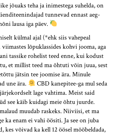
kõike jõuaks teha ja inimestega suhelda, on
lienditeenindajad tunnevad ennast aeg-
 mõni lausa iga päev.
selt külmal ajal (*ehk siis vahepeal
 viimastes lõpuklassides kohvi jooma, aga
ni tassike rohelist teed enne, kui kodust
u, et millist teed ma õhtuti võin juua, sest
tõttu jätsin tee joomise ära. Minule
ad une ära.
CBD kanepitee-ga mul seda
järjekordselt lage vahtima. Meist said
üüd see käib kuidagi meie õhtu juurde.
alaud muudab raskeks. Niiviisi, et ma
e ka enam ei vahi öösiti. Ja see on juba
, kes võivad ka kell 12 öösel mööbeldada,