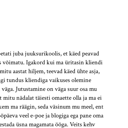
etati juba juuksurikoolis, et käed peavad
es võimatu. Igakord kui ma üritasin kliendi
mitu aastat hiljem, teevad käed ühte asja,
gi tundus kliendiga vaikuses olemine
i väga. Jutustamine on väga suur osa mu
t mitu nädalat täiesti omaette olla ja ma ei
kem ma räägin, seda väsinum mu meel, ent
öpäeva veel e-poe ja blogiga ega pane oma
arvestada üsna magamata ööga. Veits kehv