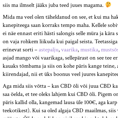
siis ma ilmselt jääks juba teed juues magama.
Mida ma veel olen täheldanud on see, et kui ma ha
kanepiteega saan korraks tempo maha. Kellele sobi
ei näe ennast eriti hästi salongis selle müra ja kära
on vaja rohkem liikuda kui paigal seista. Teetassig
erinevat sorti –
astepalju
,
vaarika
,
mustika
,
mustsõ
asjad mango või vaarikaga, sellepärast on see tee
kauaks tõmbama ja siis on kohe päris kange teine,
kiirendajad, nii et üks boonus veel juures kanepitee
Aga mida siis võtta – kas CBD õli või juua CBD k
saa öelda, et tee oleks lahjem kui CBD õli. Pigem on
päris kallid olla, kangemad lausa üle 100€, aga kar
teekotikest). Kui sa oled algaja CBD maailmas, siis 