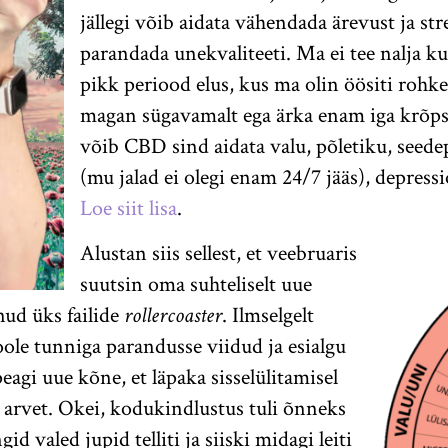
jällegi võib aidata vähendada ärevust ja s
parandada unekvaliteeti. Ma ei tee nalja ku
pikk periood elus, kus ma olin öösiti roh
magan sügavamalt ega ärka enam iga krõpsu
võib CBD sind aidata valu, põletiku, seed
(mu jalad ei olegi enam 24/7 jääs), depress
Loe siit lisa
.
Alustan siis sellest, et veebruaris
suutsin oma suhteliselt uue
nud üks failide
rollercoaster
. Ilmselgelt
poole tunniga parandusse viidud ja esialgu
agi uue kõne, et läpaka sisselülitamisel
€ arvet. Okei, kodukindlustus tuli õnneks
id valed jupid telliti ja siiski midagi leiti