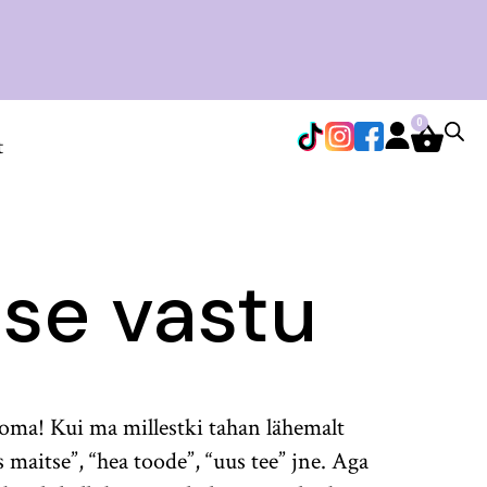
0
t
se vastu
oma! Kui ma millestki tahan lähemalt
 maitse”, “hea toode”, “uus tee” jne. Aga