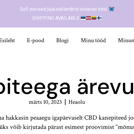
Sofi suvised juukseklambrid ootavad sind.
SHIPPING AVAILABLE
Esileht
E-pood
Blogi
Minu tööd
Minus
iteega ärevu
märts 10, 2023
Heaolu
 ma hakkasin peaaegu igapäevaselt CBD kanepiteed jo
gaüks võib kirjutada pärast esimest proovimist “mõnus