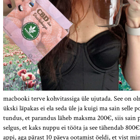
macbooki terve kohvitassiga üle ujutada. See on ol
ükski läpakas ei ela seda üle ja kuigi ma sain selle 
tundus, et parandus läheb maksma 200€, siis sain pe
selgus, et kaks nuppu ei tööta ja see tähendab 800
appi, aga pärast 10 päeva ootamist öeldi, et vist ming