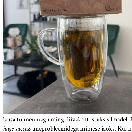
lausa tunnen nagu mingi liivakott istuks silmadel. 
huge success
uneprobleemidega inimese jaoks. Kui mul