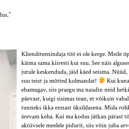
dus.”
Klienditeenindaja töö ei ole kerge. Meile õp
käima sama kiiresti kui suu. See näis algus
jutule keskenduda, jäid käed seisma. Nüüd, 
suu teist ja mõtted kolmandat!
Kui kuna
ebamugav, siis praegu ma naudin neid hetk
päevast, kuigi sisimas tean, et võiksin vabal
tunneks ikka ennast üksildasena. Mida roh
ärevam keha. Kui ma kodus jätkan pärast tö
aktiivsele meelele pidurit, siis võin juba 