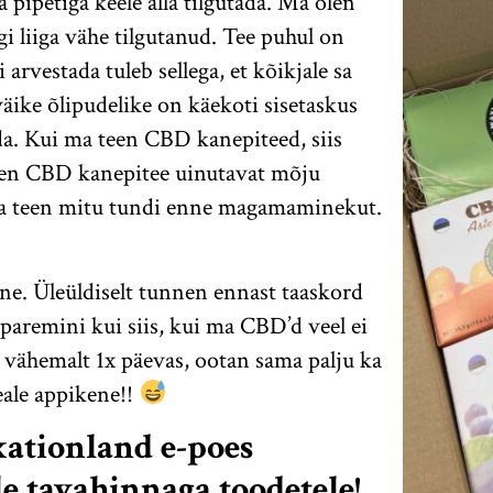
a pipetiga keele alla tilgutada. Ma olen
gi liiga vähe tilgutanud. Tee puhul on
i arvestada tuleb sellega, et kõikjale sa
väike õlipudelike on käekoti sisetaskus
da. Kui ma teen CBD kanepiteed, siis
unnen CBD kanepitee uinutavat mõju
ed ma teen mitu tundi enne magamaminekut.
e. Üleüldiselt tunnen ennast taaskord
aremini kui siis, kui ma CBD’d veel ei
 vähemalt 1x päevas, ootan sama palju ka
eale appikene!!
xationland e-poes
e tavahinnaga toodetele!