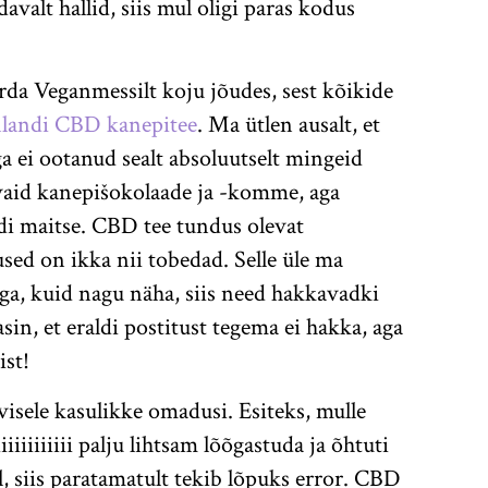
avalt hallid, siis mul oligi paras kodus
da Veganmessilt koju jõudes, sest kõikide
nlandi CBD kanepitee
. Ma ütlen ausalt, et
 aga ei ootanud sealt absoluutselt mingeid
vaid kanepišokolaade ja -komme, aga
di maitse. CBD tee tundus olevat
ed on ikka nii tobedad. Selle üle ma
ga, kuid nagu näha, siis need hakkavadki
vasin, et eraldi postitust tegema ei hakka, aga
ist!
visele kasulikke omadusi. Esiteks, mulle
iiiiiiiii palju lihtsam lõõgastuda ja õhtuti
l, siis paratamatult tekib lõpuks error. CBD