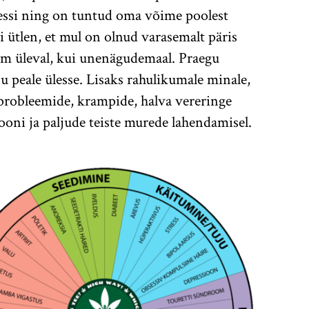
tressi ning on tuntud oma võime poolest
i ütlen, et mul on olnud varasemalt päris
kem üleval, kui unenägudemaal. Praegu
 peale ülesse. Lisaks rahulikumale minale,
eprobleemide, krampide, halva vereringe
iooni ja paljude teiste murede lahendamisel.