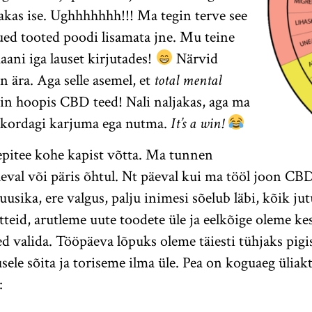
akas ise. Ughhhhhhh!!! Ma tegin terve see
uued tooted poodi lisamata jne. Mu teine
aani iga lauset kirjutades!
Närvid
n ära. Aga selle asemel, et
total mental
in hoopis CBD teed! Nali naljakas, aga ma
t kordagi karjuma ega nutma.
It’s a win!
pitee kohe kapist võtta. Ma tunnen
päeval või päris õhtul. Nt päeval kui ma tööl joon CB
usika, ere valgus, palju inimesi sõelub läbi, kõik ju
teid, arutleme uute toodete üle ja eelkõige oleme ke
ed valida. Tööpäeva lõpuks oleme täiesti tühjaks pigi
ele sõita ja toriseme ilma üle. Pea on koguaeg üliakt
: