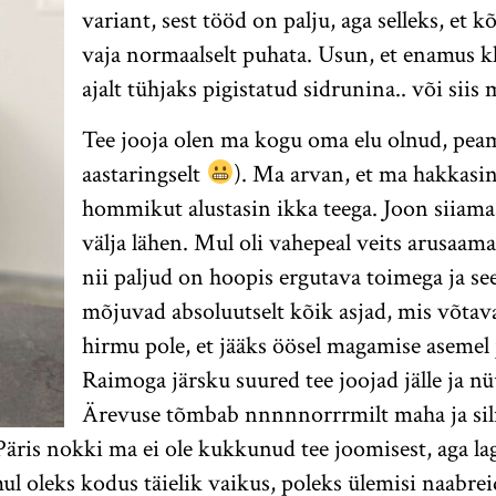
variant, sest tööd on palju, aga selleks, et 
vaja normaalselt puhata. Usun, et enamus k
ajalt tühjaks pigistatud sidrunina.. või siis
Tee jooja olen ma kogu oma elu olnud, peami
aastaringselt
). Ma arvan, et ma hakkasin
hommikut alustasin ikka teega. Joon siiamaa
välja lähen. Mul oli vahepeal veits arusaamat
nii paljud on hoopis ergutava toimega ja see
mõjuvad absoluutselt kõik asjad, mis võtav
hirmu pole, et jääks öösel magamise asemel 
Raimoga järsku suured tee joojad jälle ja n
Ärevuse tõmbab nnnnnorrrmilt maha ja silm
Päris nokki ma ei ole kukkunud tee joomisest, aga lag
 oleks kodus täielik vaikus, poleks ülemisi naabreid