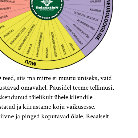
D teed, siis ma mitte ei muutu uniseks, vaid
tustavad omavahel. Pausidel teeme tellimusi,
skendunud täielikult ühele kliendile
statud ja kiirustame koju vaikusesse.
iivne ja pinged koputavad õlale. Reaalselt