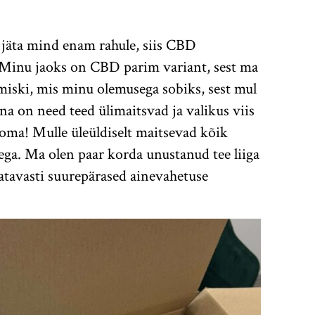
 jäta mind enam rahule, siis CBD
. Minu jaoks on CBD parim variant, sest ma
miski, mis minu olemusega sobiks, sest mul
 on need teed ülimaitsvad ja valikus viis
oma! Mulle üleüldiselt maitsevad kõik
ga. Ma olen paar korda unustanud tee liiga
atavasti suurepärased ainevahetuse