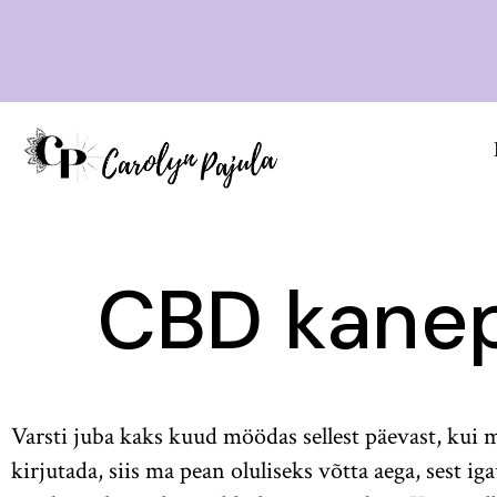
CBD kanep
Varsti juba kaks kuud möödas sellest päevast, kui
kirjutada, siis ma pean oluliseks võtta aega, sest i