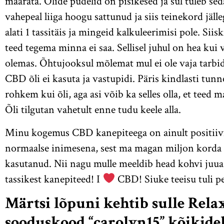
määrata. Õlide pudelid on pisikesed ja sul tuleb sed
vahepeal liiga hoogu sattunud ja siis teinekord jälle
alati 1 tassitäis ja mingeid kalkuleerimisi pole. Siisk
teed tegema minna ei saa. Sellisel juhul on hea kui 
olemas. Õhtujooksul mõlemat mul ei ole vaja tarbi
CBD õli ei kasuta ja vastupidi. Päris kindlasti t
rohkem kui õli, aga asi võib ka selles olla, et te
Õli tilgutan vahetult enne tudu keele alla.
Minu kogemus CBD kanepiteega on ainult positiivn
normaalse inimesena, sest ma magan miljon korda p
kasutanud. Nii nagu mulle meeldib head kohvi juua
tassikest kanepiteed! I
CBD! Siuke teeisu tuli p
Märtsi lõpuni kehtib sulle Rela
sooduskood “carolyn15” kõikidel