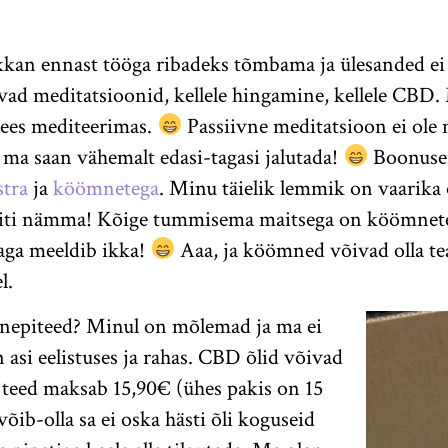
kkan ennast tööga ribadeks tõmbama ja ülesanded ei
vad meditatsioonid, kellele hingamine, kellele CBD
 sees mediteerimas.
Passiivne meditatsioon ei ole 
a ma saan vähemalt edasi-tagasi jalutada!
Boonusena
stra
ja
köömnetega
. Minu täielik lemmik on vaarika 
 eriti nämma! Kõige tummisema maitsega on köömnete
 aga meeldib ikka!
Aaa, ja köömned võivad olla te
l.
anepiteed? Minul on mõlemad ja ma ei
 asi eelistuses ja rahas. CBD õlid võivad
p teed maksab 15,90€ (ühes pakis on 15
võib-olla sa ei oska hästi õli koguseid