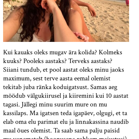
Kui kauaks oleks mugav ära kolida? Kolmeks
kuuks? Pooleks aastaks? Terveks aastaks?
Siiani tundub, et pool aastat oleks minu jaoks
maximum, sest terve aasta eemal olemist
tekitab juba ränka koduigatsust. Samas aeg
möödub välgukiirusel ja kiiremini kui 10 aastat
tagasi. Jällegi minu suurim mure on mu
kassilaps. Ma igatsen teda igapäev, olgugi, et ta
elab oma elu parimat elu ja linnakassina naudib
maal õues olemist. Ta saab sama palju paisid