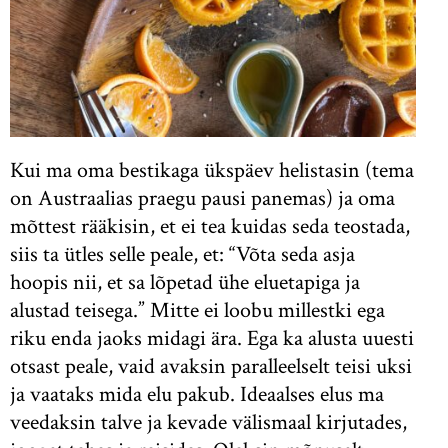
Kui ma oma bestikaga ükspäev helistasin (tema
on Austraalias praegu pausi panemas) ja oma
mõttest rääkisin, et ei tea kuidas seda teostada,
siis ta ütles selle peale, et: “Võta seda asja
hoopis nii, et sa lõpetad ühe eluetapiga ja
alustad teisega.” Mitte ei loobu millestki ega
riku enda jaoks midagi ära. Ega ka alusta uuesti
otsast peale, vaid avaksin paralleelselt teisi uksi
ja vaataks mida elu pakub. Ideaalses elus ma
veedaksin talve ja kevade välismaal kirjutades,