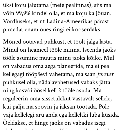
üksi koju jalutama (meie pealinnas), siis ma
võin 99,9% kindel olla, et ma koju ka jõuan.
Võrdluseks, et nt Ladina-Ameerikas pärast
pimedat enam õues ringi ei kooserdaks!
Mõned ootavad puhkust, et töölt jalga lasta.
Minul on heameel tööle minna. Iseenda jaoks
tööle asumine muutis minu jaoks kõike. Mul
on vabadus oma aega planeerida, ma ei pea
kellegagi tööpäevi vahetama, ma saan
forever
puhkusel olla, nädalavahetused vabaks jätta
ning kasvõi öösel kell 2 tööle asuda. Ma
reguleerin oma sissetulekut vastavalt sellele,
kui palju ma soovin ja jaksan töötada. Pole
vaja kellelegi aru anda ega kelleltki luba küsida.
Öeldakse, et hinge jaoks on vabadus isegi