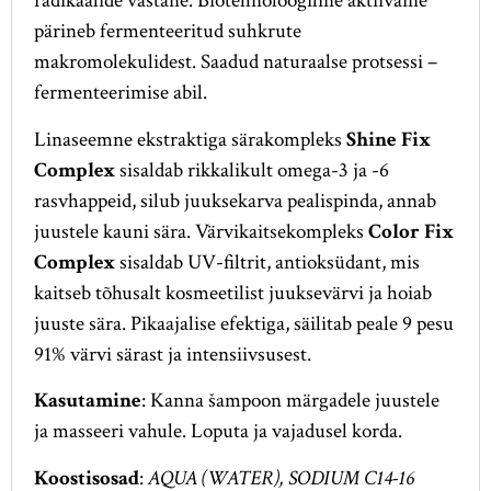
radikaalide vastane. Biotehnoloogiline aktiivaine
pärineb fermenteeritud suhkrute
makromolekulidest. Saadud naturaalse protsessi –
fermenteerimise abil.
Linaseemne ekstraktiga särakompleks
Shine Fix
Complex
sisaldab rikkalikult omega-3 ja -6
rasvhappeid, silub juuksekarva pealispinda, annab
juustele kauni sära. Värvikaitsekompleks
Color Fix
Complex
sisaldab UV-filtrit, antioksüdant, mis
kaitseb tõhusalt kosmeetilist juuksevärvi ja hoiab
juuste sära. Pikaajalise efektiga, säilitab peale 9 pesu
91% värvi särast ja intensiivsusest.
Kasutamine
: Kanna šampoon märgadele juustele
ja masseeri vahule. Loputa ja vajadusel korda.
Koostisosad
:
AQUA (WATER), SODIUM C14-16