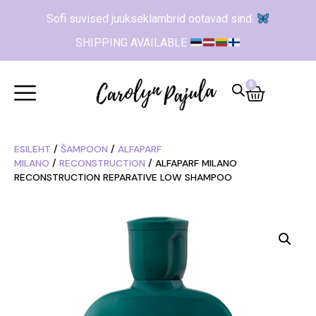
Sofi suvised juukseklambrid ootavad sind.
SHIPPING AVAILABLE
0
ESILEHT
/
ŠAMPOON
/
ALFAPARF
MILANO
/
RECONSTRUCTION
/ ALFAPARF MILANO
RECONSTRUCTION REPARATIVE LOW SHAMPOO