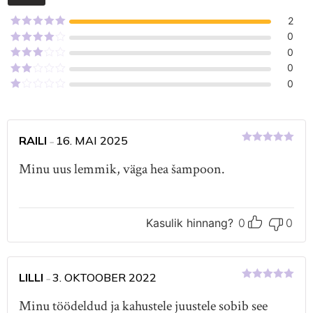
5.00
/ 5
2
Hinnanguga
0
5
/ 5
Hinnanguga
0
4
/ 5
Hinnanguga
0
3
/ 5
Hinnanguga
0
2
/
Hinnanguga
5
1
/
5
RAILI
16. MAI 2025
–
Hinnanguga
5
/ 5
Minu uus lemmik, väga hea šampoon.
Kasulik hinnang?
0
0
LILLI
3. OKTOOBER 2022
–
Hinnanguga
5
/ 5
Minu töödeldud ja kahustele juustele sobib see