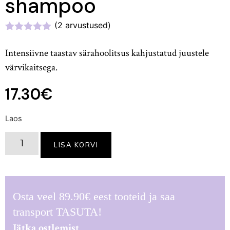
shampoo
(
2
arvustused)
Hinnatud
2
5.00
/5
Intensiivne taastav särahoolitsus kahjustatud juustele
kliendi
hinnangu
värvikaitsega.
põhjal
17.30
€
Laos
LISA KORVI
Osta veel
89.90
€
eest tooteid ja saa
transport TASUTA!
Jätka ostlemist