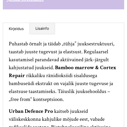
Lisainfo
Kirjeldus
Puhastab õrnalt ja täidab „tühja” juuksestruktuuri,
taastab juuste tugevust ja elastsust. Regulaarsel
kasutamisel parandavad aktiivained järk-järgult
kahjustatud juukseid.
Bamboo marrow & Cortex
Repair
rikkaliku ränidioksiidi sisaldusega
bambuseüdi ekstrakt on vajalik juuste tugevuse ja
elastsuse taastamiseks. Täiuslik juuksehooldus –
„free from“ kontseptsioon.
Urban Defence Pro
kaitseb juukseid
väliskeskkonna kahjulike mõjude eest, vabade