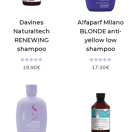
Davines
Alfaparf Milano
Naturaltech
BLONDE anti-
RENEWING
yellow low
shampoo
shampoo
Hinnanguga
Hinnanguga
19.90
€
17.30
€
5.00
/ 5
5.00
/ 5