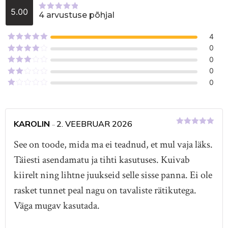
5.00
4 arvustuse põhjal
Hinnanguga
5.00
/ 5
4
Hinnanguga
0
5
/ 5
Hinnanguga
0
4
/ 5
Hinnanguga
0
3
/ 5
Hinnanguga
0
2
/
Hinnanguga
5
1
/
5
KAROLIN
2. VEEBRUAR 2026
–
Hinnanguga
5
/ 5
See on toode, mida ma ei teadnud, et mul vaja läks.
Täiesti asendamatu ja tihti kasutuses. Kuivab
kiirelt ning lihtne juukseid selle sisse panna. Ei ole
rasket tunnet peal nagu on tavaliste rätikutega.
Väga mugav kasutada.