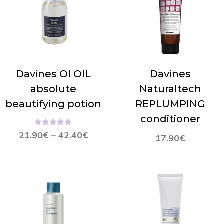
Davines OI OIL
Davines
absolute
Naturaltech
beautifying potion
REPLUMPING
conditioner
Hinnanguga
21.90
€
–
42.40
€
17.90
€
5.00
/ 5