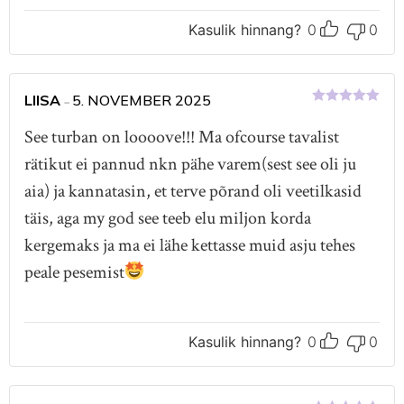
Kasulik hinnang?
0
0
LIISA
5. NOVEMBER 2025
–
Hinnanguga
5
/ 5
See turban on loooove!!! Ma ofcourse tavalist
rätikut ei pannud nkn pähe varem(sest see oli ju
aia) ja kannatasin, et terve põrand oli veetilkasid
täis, aga my god see teeb elu miljon korda
kergemaks ja ma ei lähe kettasse muid asju tehes
peale pesemist
Kasulik hinnang?
0
0