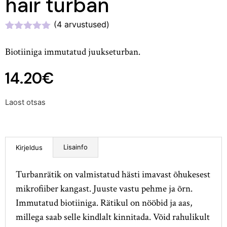
hair turban
(
4
arvustused)
Hinnatud
4
5.00
/5
Biotiiniga immutatud juukseturban.
kliendi
hinnangu
põhjal
14.20
€
Laost otsas
Lisainfo
Kirjeldus
Turbanrätik on valmistatud hästi imavast õhukesest
mikrofiiber kangast. Juuste vastu pehme ja õrn.
Immutatud biotiiniga. Rätikul on nööbid ja aas,
millega saab selle kindlalt kinnitada. Võid rahulikult