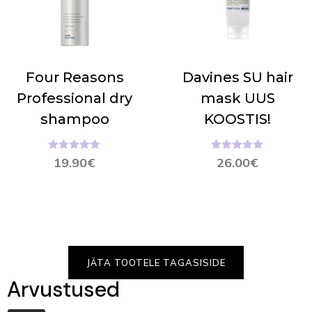
Four Reasons
Davines SU hair
Professional dry
mask UUS
shampoo
KOOSTIS!
Hinnanguga
Hinnanguga
19.90
€
26.00
€
5.00
/ 5
5.00
/ 5
JÄTA TOOTELE TAGASISIDE
Arvustused