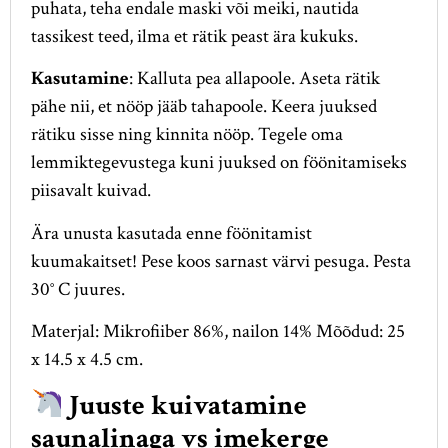
puhata, teha endale maski või meiki, nautida
tassikest teed, ilma et rätik peast ära kukuks.
Kasutamine
: Kalluta pea allapoole. Aseta rätik
pähe nii, et nööp jääb tahapoole. Keera juuksed
rätiku sisse ning kinnita nööp. Tegele oma
lemmiktegevustega kuni juuksed on föönitamiseks
piisavalt kuivad.
Ära unusta kasutada enne föönitamist
kuumakaitset! Pese koos sarnast värvi pesuga. Pesta
30° C juures.
Materjal: Mikrofiiber 86%, nailon 14% Mõõdud: 25
x 14.5 x 4.5 cm.
Juuste kuivatamine
saunalinaga vs imekerge