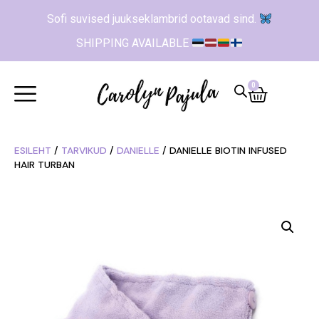
Sofi suvised juukseklambrid ootavad sind.
SHIPPING AVAILABLE
0
ESILEHT
/
TARVIKUD
/
DANIELLE
/ DANIELLE BIOTIN INFUSED
HAIR TURBAN