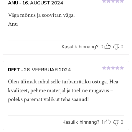
ANU
16. AUGUST 2024
–
Hinnanguga
5
/ 5
Väga mõnus ja soovitan väga.
Anu
Kasulik hinnang?
0
0
REET
26. VEEBRUAR 2024
–
Hinnanguga
5
/ 5
Olen ülimalt rahul selle turbanrätiku ostuga. Hea
kvaliteet, pehme materjal ja tõeline mugavus –
poleks paremat valikut teha saanud!
Kasulik hinnang?
1
0