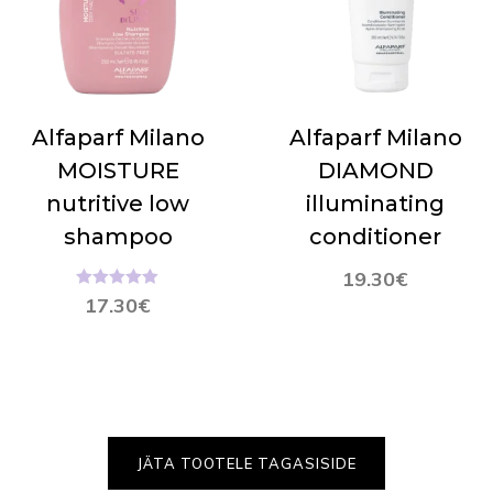
Alfaparf Milano
Alfaparf Milano
MOISTURE
DIAMOND
nutritive low
illuminating
shampoo
conditioner
19.30
€
Hinnanguga
17.30
€
5.00
/ 5
JÄTA TOOTELE TAGASISIDE