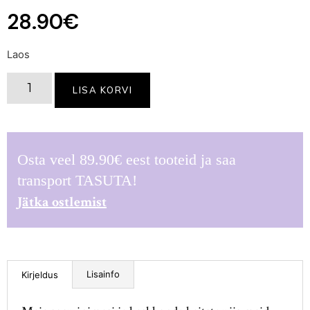
28.90
€
Laos
LISA KORVI
Osta veel
89.90
€
eest tooteid ja saa
transport TASUTA!
Jätka ostlemist
Lisainfo
Kirjeldus