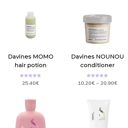
Davines MOMO
Davines NOUNOU
hair potion
conditioner
Hinnanguga
Hinnanguga
25.40
€
10.20
€
–
20.90
€
5.00
/ 5
5.00
/ 5