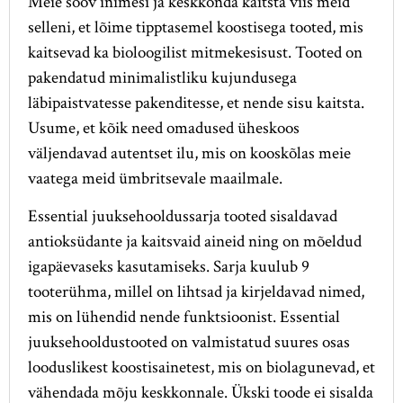
Meie soov inimesi ja keskkonda kaitsta viis meid
selleni, et lõime tipptasemel koostisega tooted, mis
kaitsevad ka bioloogilist mitmekesisust. Tooted on
pakendatud minimalistliku kujundusega
läbipaistvatesse pakenditesse, et nende sisu kaitsta.
Usume, et kõik need omadused üheskoos
väljendavad autentset ilu, mis on kooskõlas meie
vaatega meid ümbritsevale maailmale.
Essential juuksehooldussarja tooted sisaldavad
antioksüdante ja kaitsvaid aineid ning on mõeldud
igapäevaseks kasutamiseks. Sarja kuulub 9
tooterühma, millel on lihtsad ja kirjeldavad nimed,
mis on lühendid nende funktsioonist. Essential
juuksehooldustooted on valmistatud suures osas
looduslikest koostisainetest, mis on biolagunevad, et
vähendada mõju keskkonnale. Ükski toode ei sisalda