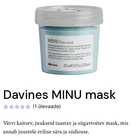
Davines MINU mask
(
1
ülevaade)
Hinnatud
1
5.00
/5
Värvi kaitsev, juukseid taastav ja sügavtoitev mask, mis
kliendi
hinnangu
annab juustele erilise sära ja siidisuse.
põhjal