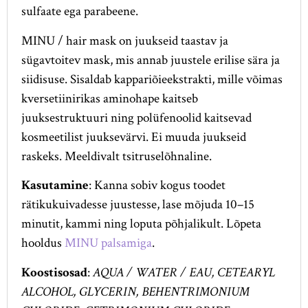
sulfaate ega parabeene.
MINU / hair mask on juukseid taastav ja
sügavtoitev mask, mis annab juustele erilise sära ja
siidisuse. Sisaldab kappariõieekstrakti, mille võimas
kversetiinirikas aminohape kaitseb
juuksestruktuuri ning polüfenoolid kaitsevad
kosmeetilist juuksevärvi. Ei muuda juukseid
raskeks. Meeldivalt tsitruselõhnaline.
Kasutamine
: Kanna sobiv kogus toodet
rätikukuivadesse juustesse, lase mõjuda 10–15
minutit, kammi ning loputa põhjalikult. Lõpeta
hooldus
MINU palsamiga
.
Koostisosad
:
AQUA / WATER / EAU, CETEARYL
ALCOHOL, GLYCERIN, BEHENTRIMONIUM