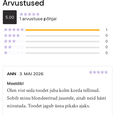
Arvustused
5.00
1 arvustuse põhjal
Hinnanguga
5.00
/ 5
1
Hinnanguga
0
5
/ 5
Hinnanguga
0
4
/ 5
Hinnanguga
0
3
/ 5
Hinnanguga
0
2
/
Hinnanguga
5
1
/
5
ANN
3. MAI 2026
–
Hinnanguga
5
/ 5
Meeldib!
Olen vist seda toodet juba kolm korda tellinud.
Sobib minu blondeeritud juustele, aitab neid hästi
niisutada. Toodet jagub üsna pikaks ajaks.