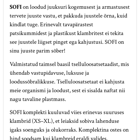
SOFI
on loodud juuksuri kogemusest ja armastusest
tervete juuste vastu, et pakkuda juustele õrna, kuid
kindlat tuge. Erinevalt tavapärastest
patsikummidest ja plastikust klambritest ei tekita
see juustele liigset pinget ega kahjustusi. SOFI on
sinu juuste parim sõber!
Valmistatud taimsel baasil tselluloosatsetaadist, mis
ühendab vastupidavuse, luksuse ja
loodussõbralikkuse. Tselluloosatsetaat ei kahjusta
meie organismi ja loodust, sest ei sisalda naftat nii
nagu tavaline plastmass.
SOFI komplekti kuuluvad viies erinevas suuruses
klambrid (XS–XL), et leiaksid sobiva lahenduse
igaks soenguks ja olukorraks. Komplektina ostes on
hind soodsam kui klambreid eraldi valides.