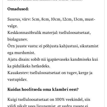
Omadused:
Suurus, värv: 5cm, 8cm, 10cm, 12cm, 13cm, must-
valge.
Keskkonnasõbralik materjal: tselluloosatsetaat,
biolagunev.
Õrn juuste vastu: ei põhjusta kahjustusi, sikutamist
ega murdumist.
Ajatu disain: sobib nii igapäevaseks kandmiseks kui
ka pidulikeks hetkedeks.
Kauakestev: tselluloosatsetaat on tugev, kerge ja
vastupidav.
Kuidas hoolitseda oma klambri eest?
Kuigi tselluloosatsetaat on 100% veekindel, siis
väldi pikalt vees ligunemist, et vedru rooste ei