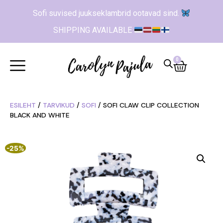
Sofi suvised juukseklambrid ootavad sind.
SHIPPING AVAILABLE
0
ESILEHT
/
TARVIKUD
/
SOFI
/ SOFI CLAW CLIP COLLECTION
BLACK AND WHITE
-25%