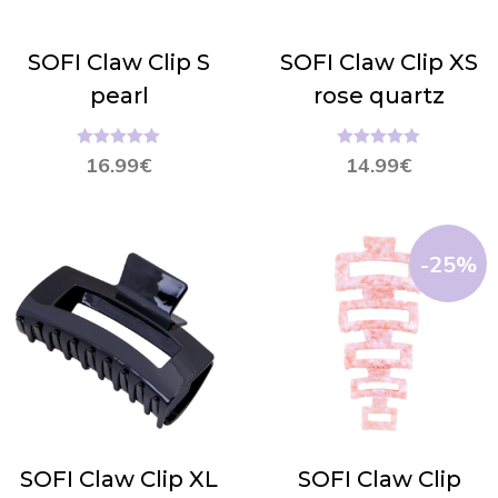
SOFI Claw Clip S
SOFI Claw Clip XS
pearl
rose quartz
Hinnanguga
Hinnanguga
16.99
€
14.99
€
5.00
/ 5
5.00
/ 5
-25%
SOFI Claw Clip XL
SOFI Claw Clip