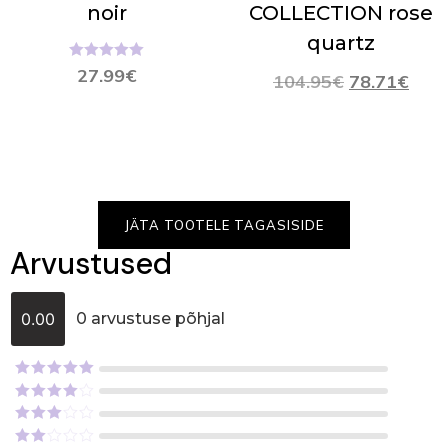
noir
COLLECTION rose
quartz
Hinnanguga
27.99
€
104.95
€
78.71
€
5.00
/ 5
JÄTA TOOTELE TAGASISIDE
Arvustused
0.00
0 arvustuse põhjal
Hinnanguga
5
/ 5
Hinnanguga
4
/ 5
Hinnanguga
3
/ 5