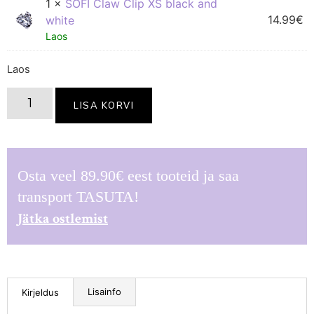
1 ×
SOFI Claw Clip XS black and
14.99
€
white
Laos
Laos
LISA KORVI
Osta veel
89.90
€
eest tooteid ja saa
transport TASUTA!
Jätka ostlemist
Lisainfo
Kirjeldus