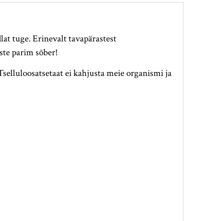
at tuge. Erinevalt tavapärastest
uste parim sõber!
Tselluloosatsetaat ei kahjusta meie organismi ja