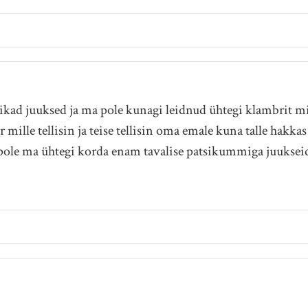
pikad juuksed ja ma pole kunagi leidnud ühtegi klambrit mi
mille tellisin ja teise tellisin oma emale kuna talle hakkas
tu pole ma ühtegi korda enam tavalise patsikummiga juuksei