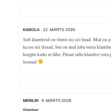
KAROLA
12. MÄRTS 2026
–
Sofi klambrid on tõesti nii nii head. Mul on 
ka no nii ilusad. See on mul juba teine klamber 
kerglet katki ei lähe. Pärast selle klambri os
loonud
MERILIN
5. MÄRTS 2026
–
Klamber