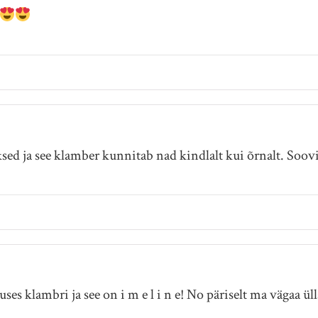
ed ja see klamber kunnitab nad kindlalt kui õrnalt. Soovi
uses klambri ja see on i m e l i n e! No päriselt ma vägaa 