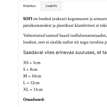
Lisainfo
Kirjeldus
SOFI
on loodud juuksuri kogemusest ja armastuse
patsikummidest ja plastikust klambritest ei teki
Valmistatud taimsel baasil tselluloosatsetaadis
loodust, sest ei sisalda naftat nii nagu tavaline 
Saadaval viies erinevas suuruses, et t
XS = 5cm
S = 8cm
M = 10cm
L = 12cm
XL = 13cm
Omadused: