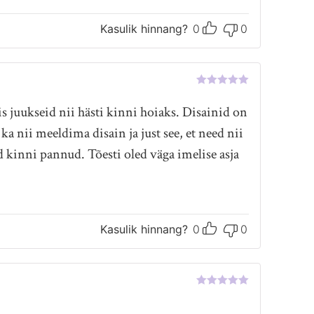
Kasulik hinnang?
0
0
Hinnanguga
5
/ 5
s juukseid nii hästi kinni hoiaks. Disainid on
 ka nii meeldima disain ja just see, et need nii
d kinni pannud. Tõesti oled väga imelise asja
Kasulik hinnang?
0
0
Hinnanguga
5
/ 5