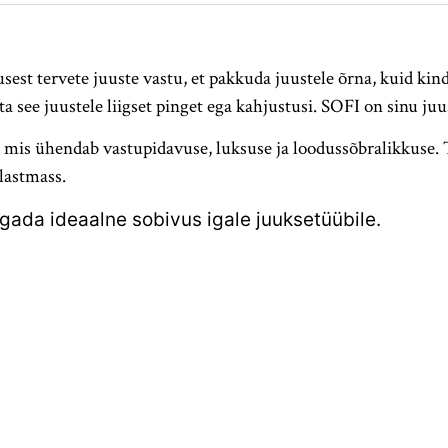
st tervete juuste vastu, et pakkuda juustele õrna, kuid kindl
ta see juustele liigset pinget ega kahjustusi. SOFI on sinu ju
t, mis ühendab vastupidavuse, luksuse ja loodussõbralikkuse. 
plastmass.
agada ideaalne sobivus igale juuksetüübile.