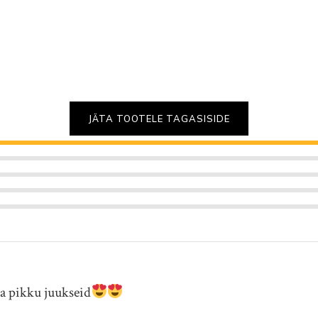
5.00
/ 5
5.00
/ 5
JÄTA TOOTELE TAGASISIDE
ja pikku juukseid