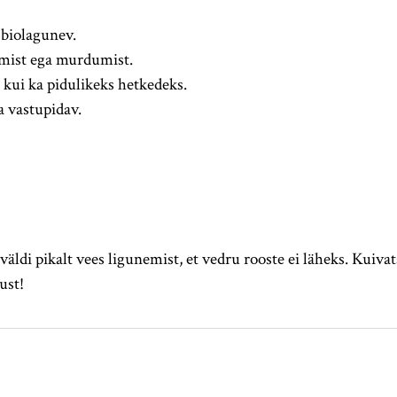
 biolagunev.
tamist ega murdumist.
 kui ka pidulikeks hetkedeks.
a vastupidav.
väldi pikalt vees ligunemist, et vedru rooste ei läheks. Kuivat
ust!