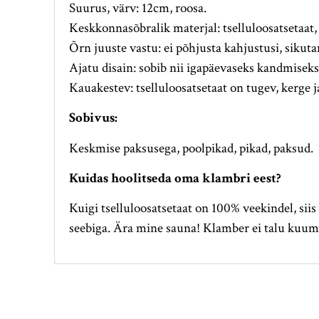
Suurus, värv: 12cm, roosa.
Keskkonnasõbralik materjal: tselluloosatsetaat,
Õrn juuste vastu: ei põhjusta kahjustusi, siku
Ajatu disain: sobib nii igapäevaseks kandmiseks
Kauakestev: tselluloosatsetaat on tugev, kerge j
Sobivus:
Keskmise paksusega, poolpikad, pikad, paksud.
Kuidas hoolitseda oma klambri eest?
Kuigi tselluloosatsetaat on 100% veekindel, siis 
seebiga. Ära mine sauna! Klamber ei talu kuum