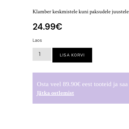
Hinnatud
8
5.00
/5
Klamber keskmistele kuni paksudele juustele
kliendi
hinnangu
põhjal
24.99
€
Laos
LISA KORVI
Osta veel
89.90
€
eest tooteid ja sa
Jätka ostlemist