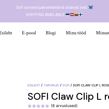
Sofi suvised juukseklambrid ootavad sind.
SHIPPING AVAILABLE
Esileht
E-pood
Blogi
Minu tööd
Minus
ESILEHT
/
TARVIKUD
/
SOFI
/ SOFI CLAW CLIP L RO
SOFI Claw Clip L 
(
8
arvustused)