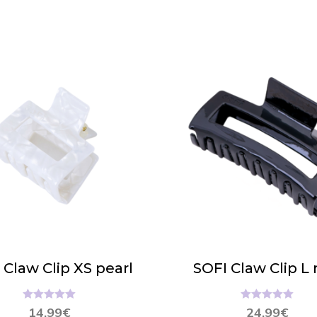
 Claw Clip XS pearl
SOFI Claw Clip L 
Hinnanguga
Hinnanguga
14.99
€
24.99
€