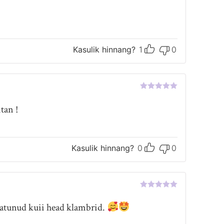
Kasulik hinnang?
1
0
Hinnanguga
5
/ 5
tan !
Kasulik hinnang?
0
0
Hinnanguga
5
/ 5
üllatunud kuii head klambrid.