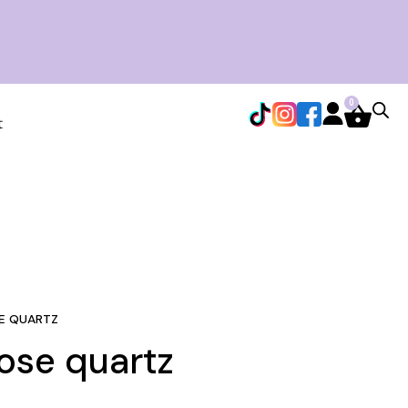
0
t
SE QUARTZ
rose quartz