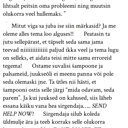
lihtsalt peitsin oma probleemi ning muutsin
olukorra veel hullemaks. ”
Mitut viga sa juba ise siin märkasid? Ja me
oleme alles tema loo alguses!!
Peatasin ta
jutu sellepärast, et täpselt seda sama jama
teevad niiiiiiiiiiiiii paljud ikka veel ja tema lugu
on selleks, et aidata teisi mitte samu erroreid
tegema!
Ostame suvalisi šampoone ja
palsameid, juukseõli ei meenu panna või pole
seda olemaski jne. Ta ütles nii hästi, et
šampooni ostis selle järgi “mida odavam, seda
parem”. Ja kui juuksed on kahused, siis läheb
essana käiku vana hea sirgendaja…..
SEND
HELP NOW!
Sirgendaja silub koleda
üldmulje ära ja teeb korraks selle olukorra