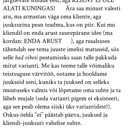
järgnevate sõnade eest, aga KLIENT EI OLE
ALATI KUNINGAS!
Ära saa minust valesti
aru, ma armastan väga oma kliente, aga
juuksurina pean teadma, kus on piir. Kui mu
kliendil on enda arust suurepärane idee (ma
kordan: ENDA ARUST
), aga reaalsuses
tähendab see tema juuste imelisi matuseid, siis
selle
bad vibesi
peatamiseks saan talle pakkuda
mitut varianti. Me kas teeme talle võimaliku
teistsuguse värvitöö, ootame ja hooldame
juukseid seni, kuniks ta juuksed on selleks
muutuseks valmis või lõpetame oma suhte ja ta
läheb mujale (seda varianti pigem ei eksisteeri,
aga see peab olema siiski üks variantidest!).
Oskus öelda “ei” päästab päeva, juuksed ja
kliendi-juuksuri vahelise suhte.