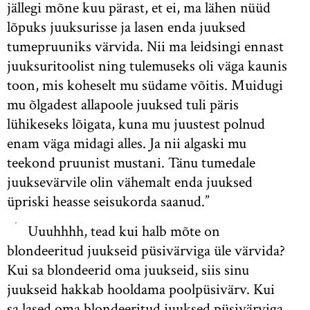
jällegi mõne kuu pärast, et ei, ma lähen nüüd
lõpuks juuksurisse ja lasen enda juuksed
tumepruuniks värvida. Nii ma leidsingi ennast
juuksuritoolist ning tulemuseks oli väga kaunis
toon, mis koheselt mu südame võitis. Muidugi
mu õlgadest allapoole juuksed tuli päris
lühikeseks lõigata, kuna mu juustest polnud
enam väga midagi alles. Ja nii algaski mu
teekond pruunist mustani. Tänu tumedale
juuksevärvile olin vähemalt enda juuksed
üpriski heasse seisukorda saanud.”
Uuuhhhh, tead kui halb mõte on
blondeeritud juukseid püsivärviga üle värvida?
Kui sa blondeerid oma juukseid, siis sinu
juukseid hakkab hooldama poolpüsivärv. Kui
sa lased oma blondeeritud juuksed püsivärviga