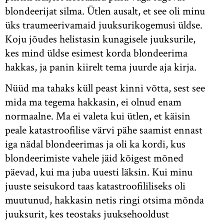
blondeerijat silma. Ütlen ausalt, et see oli minu
üks traumeerivamaid juuksurikogemusi üldse.
Koju jõudes helistasin kunagisele juuksurile,
kes mind üldse esimest korda blondeerima
hakkas, ja panin kiirelt tema juurde aja kirja.
Nüüd ma tahaks küll peast kinni võtta, sest see
mida ma tegema hakkasin, ei olnud enam
normaalne. Ma ei valeta kui ütlen, et käisin
peale katastroofilise värvi pähe saamist ennast
iga nädal blondeerimas ja oli ka kordi, kus
blondeerimiste vahele jäid kõigest mõned
päevad, kui ma juba uuesti läksin. Kui minu
juuste seisukord taas katastroofililiseks oli
muutunud, hakkasin netis ringi otsima mõnda
juuksurit, kes teostaks juuksehooldust