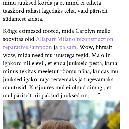
minu juuksed korda ja et mind ei taheta
taaskord rahast lagedaks teha, vaid päriselt
südamest aidata.
Kõige esimesed tooted, mida Carolyn mulle
soovitas olid
Alfaparf Milano reconstruction
reparative šampoon
ja
palsam
. Wow, lihtsalt
wow, mida need mu juustega tegid. Ma olin
igakord nii elevil, et enda juukseid pesta, kuna
minus tekitas meeletut rõõmu näha, kuidas mu
juuksed igakorraga tervemaks ja tugevamaks
muutusid. Kusjuures mul ei olnud aimugi, et
mul päriselt nii paksud juuksed on.
”