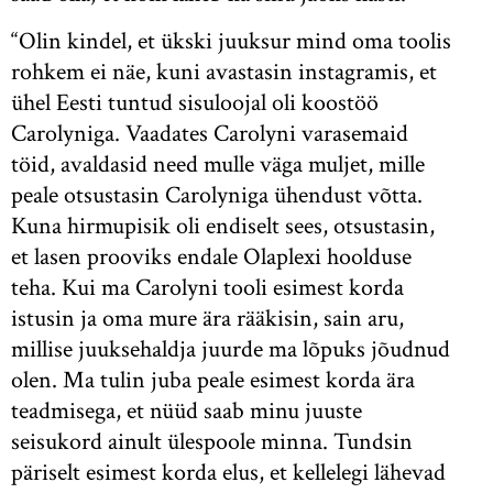
“Olin kindel, et ükski juuksur mind oma toolis
rohkem ei näe, kuni avastasin instagramis, et
ühel Eesti tuntud sisuloojal oli koostöö
Carolyniga. Vaadates Carolyni varasemaid
töid, avaldasid need mulle väga muljet, mille
peale otsustasin Carolyniga ühendust võtta.
Kuna hirmupisik oli endiselt sees, otsustasin,
et lasen prooviks endale Olaplexi hoolduse
teha. Kui ma Carolyni tooli esimest korda
istusin ja oma mure ära rääkisin, sain aru,
millise juuksehaldja juurde ma lõpuks jõudnud
olen. Ma tulin juba peale esimest korda ära
teadmisega, et nüüd saab minu juuste
seisukord ainult ülespoole minna. Tundsin
päriselt esimest korda elus, et kellelegi lähevad