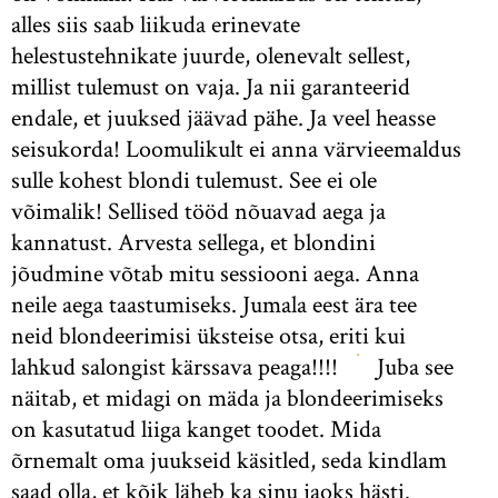
alles siis saab liikuda erinevate
helestustehnikate juurde, olenevalt sellest,
millist tulemust on vaja. Ja nii garanteerid
endale, et juuksed jäävad pähe. Ja veel heasse
seisukorda! Loomulikult ei anna värvieemaldus
sulle kohest blondi tulemust. See ei ole
võimalik! Sellised tööd nõuavad aega ja
kannatust. Arvesta sellega, et blondini
jõudmine võtab mitu sessiooni aega. Anna
neile aega taastumiseks. Jumala eest ära tee
neid blondeerimisi üksteise otsa, eriti kui
lahkud salongist kärssava peaga!!!!
Juba see
näitab, et midagi on mäda ja blondeerimiseks
on kasutatud liiga kanget toodet. Mida
õrnemalt oma juukseid käsitled, seda kindlam
saad olla, et kõik läheb ka sinu jaoks hästi.