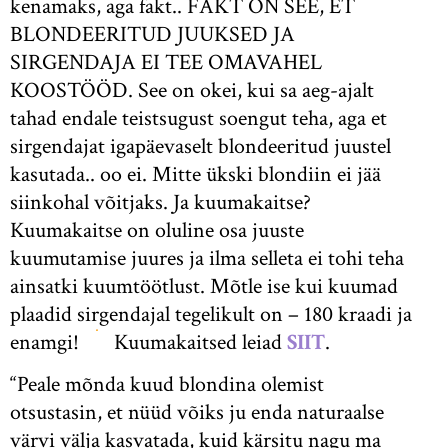
kenamaks, aga fakt.. FAKT ON SEE, ET
BLONDEERITUD JUUKSED JA
SIRGENDAJA EI TEE OMAVAHEL
KOOSTÖÖD. See on okei, kui sa aeg-ajalt
tahad endale teistsugust soengut teha, aga et
sirgendajat igapäevaselt blondeeritud juustel
kasutada.. oo ei. Mitte ükski blondiin ei jää
siinkohal võitjaks. Ja kuumakaitse?
Kuumakaitse on oluline osa juuste
kuumutamise juures ja ilma selleta ei tohi teha
ainsatki kuumtöötlust. Mõtle ise kui kuumad
plaadid sirgendajal tegelikult on – 180 kraadi ja
enamgi!
Kuumakaitsed leiad
SIIT
.
“Peale mõnda kuud blondina olemist
otsustasin, et nüüd võiks ju enda naturaalse
värvi välja kasvatada, kuid kärsitu nagu ma