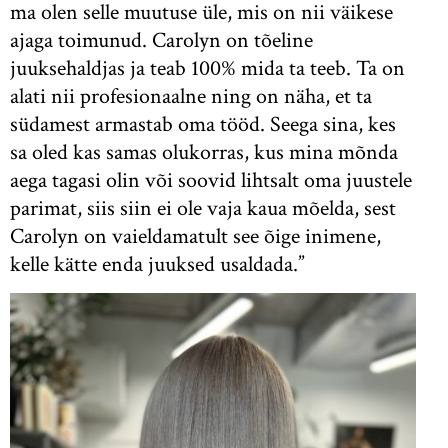
ma olen selle muutuse üle, mis on nii väikese
ajaga toimunud. Carolyn on tõeline
juuksehaldjas ja teab 100% mida ta teeb. Ta on
alati nii profesionaalne ning on näha, et ta
südamest armastab oma tööd. Seega sina, kes
sa oled kas samas olukorras, kus mina mõnda
aega tagasi olin või soovid lihtsalt oma juustele
parimat, siis siin ei ole vaja kaua mõelda, sest
Carolyn on vaieldamatult see õige inimene,
kelle kätte enda juuksed usaldada.”