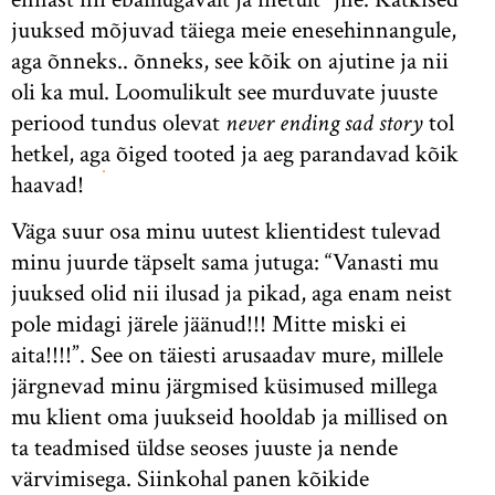
juuksed mõjuvad täiega meie enesehinnangule,
aga õnneks.. õnneks, see kõik on ajutine ja nii
oli ka mul. Loomulikult see murduvate juuste
periood tundus olevat
never ending sad story
tol
hetkel, aga õiged tooted ja aeg parandavad kõik
haavad!
Väga suur osa minu uutest klientidest tulevad
minu juurde täpselt sama jutuga: “Vanasti mu
juuksed olid nii ilusad ja pikad, aga enam neist
pole midagi järele jäänud!!! Mitte miski ei
aita!!!!”. See on täiesti arusaadav mure, millele
järgnevad minu järgmised küsimused millega
mu klient oma juukseid hooldab ja millised on
ta teadmised üldse seoses juuste ja nende
värvimisega. Siinkohal panen kõikide