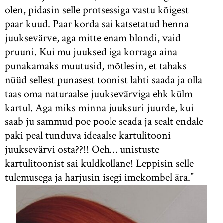
olen, pidasin selle protsessiga vastu kõigest
paar kuud. Paar korda sai katsetatud henna
juuksevärve, aga mitte enam blondi, vaid
pruuni. Kui mu juuksed iga korraga aina
punakamaks muutusid, mõtlesin, et tahaks
nüüd sellest punasest toonist lahti saada ja olla
taas oma naturaalse juuksevärviga ehk külm
kartul. Aga miks minna juuksuri juurde, kui
saab ju sammud poe poole seada ja sealt endale
paki peal tunduva ideaalse kartulitooni
juuksevärvi osta??!! Oeh… unistuste
kartulitoonist sai kuldkollane! Leppisin selle
tulemusega ja harjusin isegi imekombel ära.”