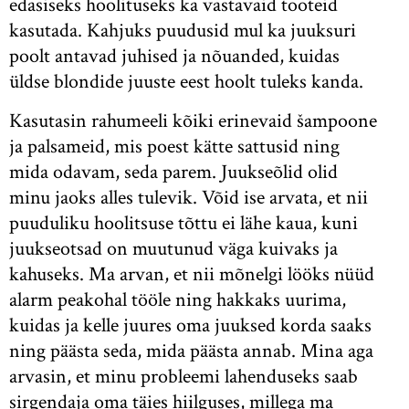
edasiseks hoolituseks ka vastavaid tooteid
kasutada. Kahjuks puudusid mul ka juuksuri
poolt antavad juhised ja nõuanded, kuidas
üldse blondide juuste eest hoolt tuleks kanda.
Kasutasin rahumeeli kõiki erinevaid šampoone
ja palsameid, mis poest kätte sattusid ning
mida odavam, seda parem. Juukseõlid olid
minu jaoks alles tulevik. Võid ise arvata, et nii
puuduliku hoolitsuse tõttu ei lähe kaua, kuni
juukseotsad on muutunud väga kuivaks ja
kahuseks. Ma arvan, et nii mõnelgi lööks nüüd
alarm peakohal tööle ning hakkaks uurima,
kuidas ja kelle juures oma juuksed korda saaks
ning päästa seda, mida päästa annab. Mina aga
arvasin, et minu probleemi lahenduseks saab
sirgendaja oma täies hiilguses, millega ma