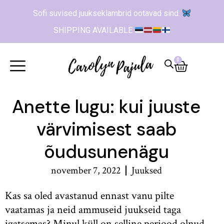
Sofi suvised juukseklambrid ootavad sind.
SHIPPING AVAILABLE
0
Anette lugu: kui juuste
värvimisest saab
õudusunenägu
november 7, 2022
Juuksed
Kas sa oled avastanud ennast vanu pilte
vaatamas ja neid ammuseid juukseid taga
igatsemas? Minul küll on selline periood olnud,