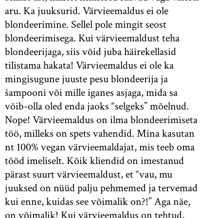
aru. Ka juuksurid. Värvieemaldus ei ole
blondeerimine. Sellel pole mingit seost
blondeerimisega. Kui värvieemaldust teha
blondeerijaga, siis võid juba häirekellasid
tilistama hakata! Värvieemaldus ei ole ka
mingisugune juuste pesu blondeerija ja
šampooni või mille iganes asjaga, mida sa
võib-olla oled enda jaoks “selgeks” mõelnud.
Nope! Värvieemaldus on ilma blondeerimiseta
töö, milleks on spets vahendid. Mina kasutan
nt 100% vegan värvieemaldajat, mis teeb oma
tööd imeliselt. Kõik kliendid on imestanud
pärast suurt värvieemaldust, et “vau, mu
juuksed on nüüd palju pehmemed ja tervemad
kui enne, kuidas see võimalik on?!” Aga näe,
on võimalik! Kui värvieemaldus on tehtud,