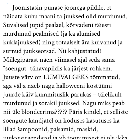
Joonistasin punase joonega pildile, et
näidata kuhu maani ta juuksed olid murdunud.
Suvalised jupid pealael, kõrvadeni täiesti
murdunud pealmised (ja ka alumised
kuklajuuksed) ning totaalselt ära kuivanud ja
surnud juukseotsad. Nii kahjustatud!
Millegipärast näen viimasel ajal seda sama
“soengut” tänavapildis ka järjest rohkem.
Juuste värv on LUMIVALGEKS tõmmatud,
aga välja näeb nagu halloweeni kostüümi
juurde käiv kummituslik parukas – täielikult
murdunud ja sorakil juuksed. Nagu miks peab
nii üle blondeerima????? Päris kindel, et selliste
soengute kandjatel on koduses kasutuses ka
lillad šampoonid, palsamid, maskid,
juuksesirgendajad ja vb toonimisest ei ole ikka