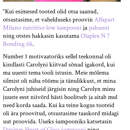
“Kui esimesed tooted olid otsa saanud,
otsustasime, et vahelduseks proovin
Alfapart
Milano nutritive low šampooni
ja
palsamit
ning otstes hakkasin kasutama
Olaplex N 7
Bonding õli
.
Number 1 motivaatoriks sellel teekonnal oli
kindlasti Carolyni kiitvad sõnad igakord, kui
ma uuesti tema tooli istusin. Meie mõlema
silmist oli näha rõõmu ja tänulikkust, et mina
Carolyni juhiseid järgisin ning Carolyn minu
juuste eest niivõrd hästi hoolitseb ja aitab mul
need korda saada. Kui ka teine kogus tooteid
oli ära proovitud, otsustasime taaskord midagi
uut proovida. Uueks šampooniks katsetasin
Davines Heart of Glass šampooni
ning