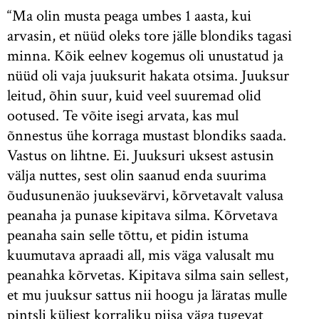
“Ma olin musta peaga umbes 1 aasta, kui
arvasin, et nüüd oleks tore jälle blondiks tagasi
minna. Kõik eelnev kogemus oli unustatud ja
nüüd oli vaja juuksurit hakata otsima. Juuksur
leitud, õhin suur, kuid veel suuremad olid
ootused. Te võite isegi arvata, kas mul
õnnestus ühe korraga mustast blondiks saada.
Vastus on lihtne. Ei. Juuksuri uksest astusin
välja nuttes, sest olin saanud enda suurima
õudusunenäo juuksevärvi, kõrvetavalt valusa
peanaha ja punase kipitava silma. Kõrvetava
peanaha sain selle tõttu, et pidin istuma
kuumutava apraadi all, mis väga valusalt mu
peanahka kõrvetas. Kipitava silma sain sellest,
et mu juuksur sattus nii hoogu ja läratas mulle
pintsli küljest korraliku piisa väga tugevat