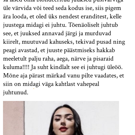
üle värvida või teed seda kodus ise, siis pigem
ära looda, et oled üks nendest eranditest, kelle
juustega midagi ei juhtu. Tõenäoliselt juhtub
see, et juuksed annavad järgi ja murduvad
kiirelt, muutuvad kahuseks, tekivad pusad ning
peagi avastad, et juuste päästmiseks hakkab
meeletult palju raha, aega, närve ja pisaraid
kuluma!!!! Ja suht kindlalt see ei juhtugi üleöö.
Mõne aja pärast märkad vanu pilte vaadates, et
siin on midagi väga kahtlast vahepeal
juhtunud.