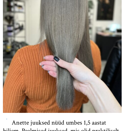
Anette juuksed nüüd umbes 1,5 aastat
hiljem. Pealmised juuksed, mis olid praktiliselt