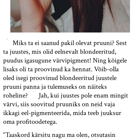
Miks ta ei saanud pakil olevat pruuni? Sest
ta juustes, mis olid eelnevalt blondeeritud,
puudus igasugune värvipigment! Ning kõigele
lisaks oli ta proovinud ka hennat. Võib-olla
oled isegi proovinud blondeeritud juustele
pruuni panna ja tulemuseks on näiteks
roheline?
Jah, kui juustes pole enam mingit
värvi, siis soovitud pruuniks on neid vaja
ikkagi eel-pigmenteerida, mida teeb juuksur
oma profitoodetega.
“Taaskord kärsitu nagu ma olen, otsutasin