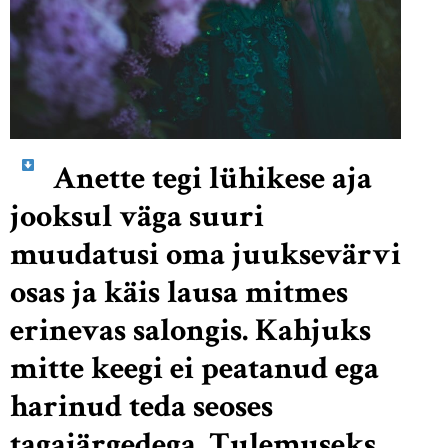
Anette tegi lühikese aja
jooksul väga suuri
muudatusi oma juuksevärvi
osas ja käis lausa mitmes
erinevas salongis. Kahjuks
mitte keegi ei peatanud ega
harinud teda seoses
tagajärgedega. Tulemuseks