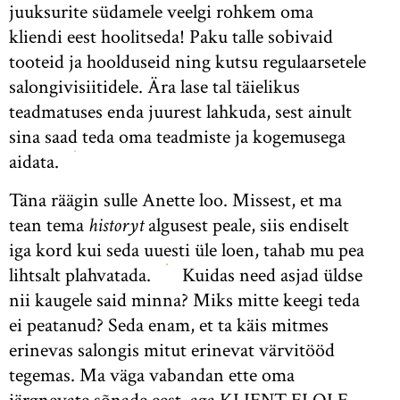
juuksurite südamele veelgi rohkem oma
kliendi eest hoolitseda! Paku talle sobivaid
tooteid ja hoolduseid ning kutsu regulaarsetele
salongivisiitidele. Ära lase tal täielikus
teadmatuses enda juurest lahkuda, sest ainult
sina saad teda oma teadmiste ja kogemusega
aidata.
Täna räägin sulle Anette loo. Missest, et ma
tean tema
historyt
algusest peale, siis endiselt
iga kord kui seda uuesti üle loen, tahab mu pea
lihtsalt plahvatada.
Kuidas need asjad üldse
nii kaugele said minna? Miks mitte keegi teda
ei peatanud? Seda enam, et ta käis mitmes
erinevas salongis mitut erinevat värvitööd
tegemas. Ma väga vabandan ette oma