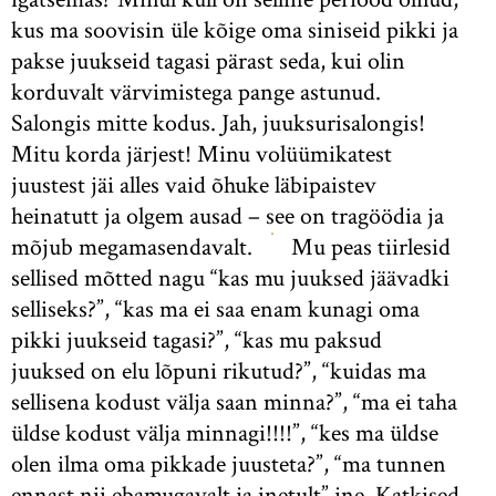
kus ma soovisin üle kõige oma siniseid pikki ja
pakse juukseid tagasi pärast seda, kui olin
korduvalt värvimistega pange astunud.
Salongis mitte kodus. Jah, juuksurisalongis!
Mitu korda järjest! Minu volüümikatest
juustest jäi alles vaid õhuke läbipaistev
heinatutt ja olgem ausad – see on tragöödia ja
mõjub megamasendavalt.
Mu peas tiirlesid
sellised mõtted nagu “kas mu juuksed jäävadki
selliseks?”, “kas ma ei saa enam kunagi oma
pikki juukseid tagasi?”, “kas mu paksud
juuksed on elu lõpuni rikutud?”, “kuidas ma
sellisena kodust välja saan minna?”, “ma ei taha
üldse kodust välja minnagi!!!!”, “kes ma üldse
olen ilma oma pikkade juusteta?”, “ma tunnen
ennast nii ebamugavalt ja inetult” jne. Katkised