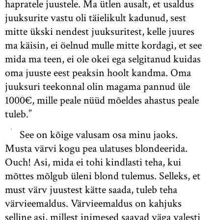
hapratele juustele. Ma ütlen ausalt, et usaldus
juuksurite vastu oli täielikult kadunud, sest
mitte ükski nendest juuksuritest, kelle juures
ma käisin, ei öelnud mulle mitte kordagi, et see
mida ma teen, ei ole okei ega selgitanud kuidas
oma juuste eest peaksin hoolt kandma. Oma
juuksuri teekonnal olin magama pannud üle
1000€, mille peale nüüd mõeldes ahastus peale
tuleb.”
See on kõige valusam osa minu jaoks.
Musta värvi kogu pea ulatuses blondeerida.
Ouch! Asi, mida ei tohi kindlasti teha, kui
mõttes mõlgub üleni blond tulemus. Selleks, et
must värv juustest kätte saada, tuleb teha
värvieemaldus. Värvieemaldus on kahjuks
selline asi, millest inimesed saavad väga valesti