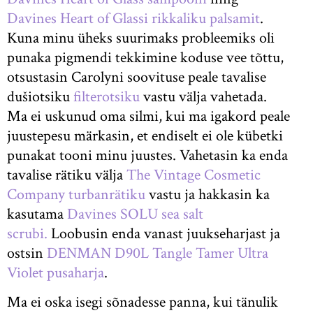
Davines Heart of Glassi rikkaliku palsamit
.
Kuna minu üheks suurimaks probleemiks oli
punaka pigmendi tekkimine koduse vee tõttu,
otsustasin Carolyni soovituse peale tavalise
dušiotsiku
filterotsiku
vastu välja vahetada.
Ma ei uskunud oma silmi, kui ma igakord peale
juustepesu märkasin, et endiselt ei ole kübetki
punakat tooni minu juustes. Vahetasin ka enda
tavalise rätiku välja
The Vintage Cosmetic
Company turbanrätiku
vastu ja hakkasin ka
kasutama
Davines SOLU sea salt
scrubi.
Loobusin enda vanast juukseharjast ja
ostsin
DENMAN D90L Tangle Tamer Ultra
Violet pusaharja
.
Ma ei oska isegi sõnadesse panna, kui tänulik